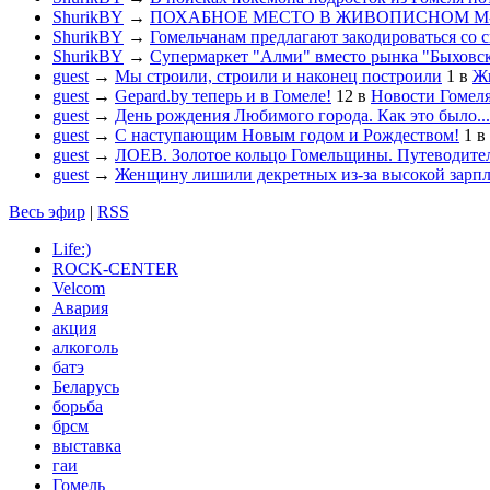
ShurikBY
→
ПОХАБНОЕ МЕСТО В ЖИВОПИСНОМ М
ShurikBY
→
Гомельчанам предлагают закодироваться со 
ShurikBY
→
Супермаркет "Алми" вместо рынка "Быховс
guest
→
Мы строили, строили и наконец построили
1
в
Жи
guest
→
Gepard.by теперь и в Гомеле!
12
в
Новости Гомел
guest
→
День рождения Любимого города. Как это было...
guest
→
С наступающим Новым годом и Рождеством!
1
в
guest
→
ЛОЕВ. Золотое кольцо Гомельщины. Путеводител
guest
→
Женщину лишили декретных из-за высокой зарп
Весь эфир
|
RSS
Life:)
ROCK-CENTER
Velcom
Авария
акция
алкоголь
батэ
Беларусь
борьба
брсм
выставка
гаи
Гомель