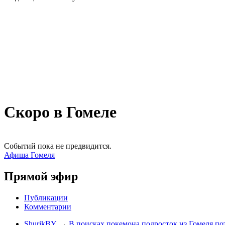
Скоро в Гомеле
Событий пока не предвидится.
Афиша Гомеля
Прямой эфир
Публикации
Комментарии
ShurikBY
→
В поисках покемона подросток из Гомеля по