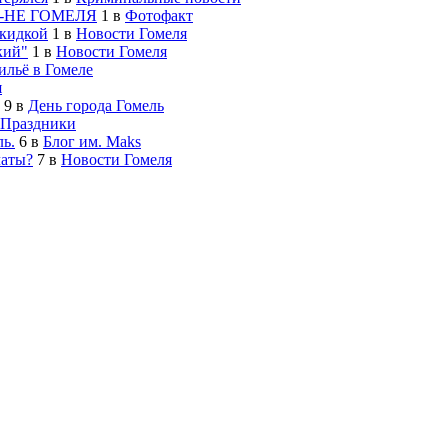
-НЕ ГОМЕЛЯ
1
в
Фотофакт
скидкой
1
в
Новости Гомеля
кий"
1
в
Новости Гомеля
льё в Гомеле
я
9
в
День города Гомель
Праздники
ь.
6
в
Блог им. Maks
латы?
7
в
Новости Гомеля