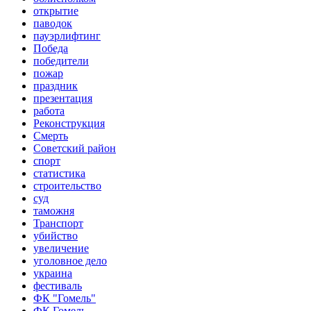
открытие
паводок
пауэрлифтинг
Победа
победители
пожар
праздник
презентация
работа
Реконструкция
Смерть
Советский район
спорт
статистика
строительство
суд
таможня
Транспорт
убийство
увеличение
уголовное дело
украина
фестиваль
ФК "Гомель"
ФК Гомель