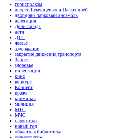
горисполком
дворец Румянцевых и Паскевичей
дворцово-парковый ансамбль
делегация
День города
дети
ДТП
жильё
задержание
закрытие движения транспорта
Запрет
здоровье
инвестиции
кино
конкурс
Концерт
кража
криминал
милиция
МТС
МЧС
наркотики
новый год
областная библиотека
облисполком