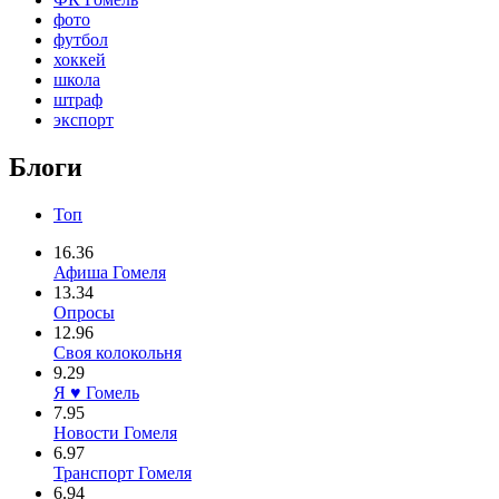
фото
футбол
хоккей
школа
штраф
экспорт
Блоги
Топ
16.36
Афиша Гомеля
13.34
Опросы
12.96
Своя колокольня
9.29
Я ♥ Гомель
7.95
Новости Гомеля
6.97
Транспорт Гомеля
6.94