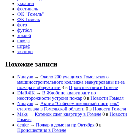
украина
фестиваль
ФК "Гомель"
ФК Гомель
фото
футбол
хоккей
школа
штраф
экспорт
Похожие записи
Narayan
→
Около 200 учащихся Гомельского
машиностроительного колледжа эвакуированы из-за
пожара в общежитии
3
в
Происшествия в Гомеле
DIaR4IK
→
В Жлобине квартирант по
неосторожности устроил пожар
0
в
Новости Гомеля
Narayan
→
Акция "Соберем школьный портфель"
стартовала в Гомельской области
0
в
Новости Гомеля
Maks
→
Котенок сжег квартиру в Гомеле
0
в
Новости
Гомеля
denjer
→
Пожар в доме на пр.Октября
0
в
Происшествия в Гомеле