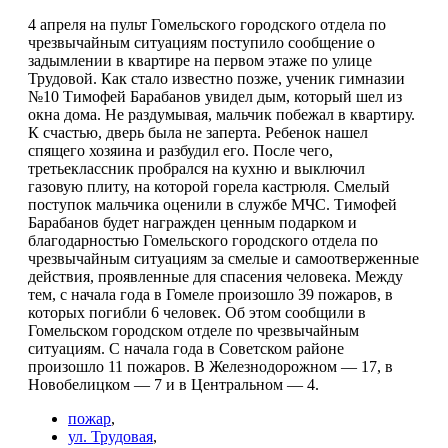
4 апреля на пульт Гомельского городского отдела по
чрезвычайным ситуациям поступило сообщение о
задымлении в квартире на первом этаже по улице
Трудовой. Как стало известно позже, ученик гимназии
№10 Тимофей Барабанов увидел дым, который шел из
окна дома. Не раздумывая, мальчик побежал в квартиру.
К счастью, дверь была не заперта. Ребенок нашел
спящего хозяина и разбудил его. После чего,
третьеклассник пробрался на кухню и выключил
газовую плиту, на которой горела кастрюля. Смелый
поступок мальчика оценили в службе МЧС. Тимофей
Барабанов будет награжден ценным подарком и
благодарностью Гомельского городского отдела по
чрезвычайным ситуациям за смелые и самоотверженные
действия, проявленные для спасения человека. Между
тем, с начала года в Гомеле произошло 39 пожаров, в
которых погибли 6 человек. Об этом сообщили в
Гомельском городском отделе по чрезвычайным
ситуациям. С начала года в Советском районе
произошло 11 пожаров. В Железнодорожном — 17, в
Новобелицком — 7 и в Центральном — 4.
пожар
,
ул. Трудовая
,