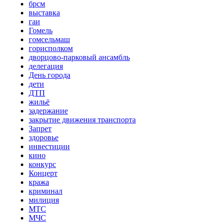
брсм
выставка
гаи
Гомель
гомсельмаш
горисполком
дворцово-парковый ансамбль
делегация
День города
дети
ДТП
жильё
задержание
закрытие движения транспорта
Запрет
здоровье
инвестиции
кино
конкурс
Концерт
кража
криминал
милиция
МТС
МЧС