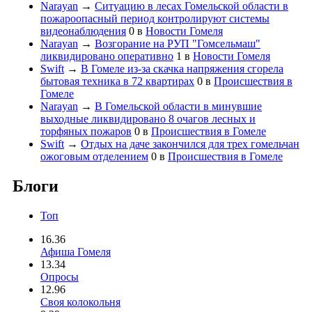
Narayan
→
Ситуацию в лесах Гомельской области в
пожароопасный период контролируют системы
видеонаблюдения
0
в
Новости Гомеля
Narayan
→
Возгорание на РУП "Гомсельмаш"
ликвидировано оперативно
1
в
Новости Гомеля
Swift
→
В Гомеле из-за скачка напряжения сгорела
бытовая техника в 72 квартирах
0
в
Происшествия в
Гомеле
Narayan
→
В Гомельской области в минувшие
выходные ликвидировано 8 очагов лесных и
торфяных пожаров
0
в
Происшествия в Гомеле
Swift
→
Отдых на даче закончился для трех гомельчан
ожоговым отделением
0
в
Происшествия в Гомеле
Блоги
Топ
16.36
Афиша Гомеля
13.34
Опросы
12.96
Своя колокольня