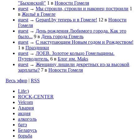
"Быховский"
1
в
Новости Гомеля
guest
→
Мы строили, строили и наконец построили
1
в
Жильё в Гомеле
guest
→
Gepard.by теперь и в Гомеле!
12
в
Новости
Гомеля
guest
→
День рождения Любимого города. Как это
было...
9
в
День города Гомель
guest
→
С наступающим Новым годом и Рождеством!
1
в
Праздники
guest
→
ЛОЕВ. Золотое кольцо Гомельщины.
Путеводитель.
6
в
Блог им. Maks
guest
→
Женщину лишили декретных из-за высокой
зарплаты?
7
в
Новости Гомеля
Весь эфир
|
RSS
Life:)
ROCK-CENTER
Velcom
Авария
акция
алкоголь
батэ
Беларусь
борьба