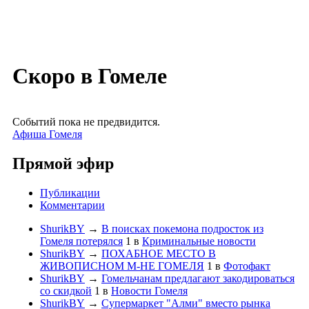
Скоро в Гомеле
Событий пока не предвидится.
Афиша Гомеля
Прямой эфир
Публикации
Комментарии
ShurikBY
→
В поисках покемона подросток из
Гомеля потерялся
1
в
Криминальные новости
ShurikBY
→
ПОХАБНОЕ МЕСТО В
ЖИВОПИСНОМ М-НЕ ГОМЕЛЯ
1
в
Фотофакт
ShurikBY
→
Гомельчанам предлагают закодироваться
со скидкой
1
в
Новости Гомеля
ShurikBY
→
Супермаркет "Алми" вместо рынка