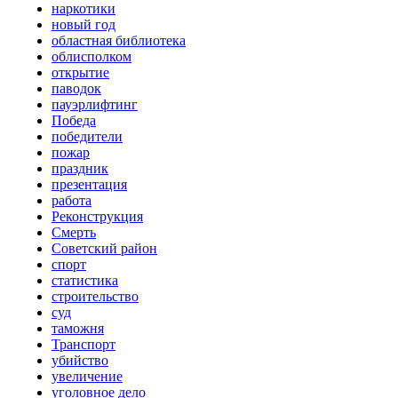
наркотики
новый год
областная библиотека
облисполком
открытие
паводок
пауэрлифтинг
Победа
победители
пожар
праздник
презентация
работа
Реконструкция
Смерть
Советский район
спорт
статистика
строительство
суд
таможня
Транспорт
убийство
увеличение
уголовное дело