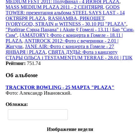
MEDIUM FEST 2011: Полуфинал - 4 ИЮНЯ PLAZA
,
MASS MEDIUM PLAZA 2011 - 2 СЕНТЯБРЯ
,
GODS
TOWER: презентация альбома STEEL SAYS LAST - 14
ОКТЯБРЯ PLAZA
,
RASHAMBA, РИКОШЕТ,
IVORYGOD, STRAIN и WITNESS - 30.10 РЦ "PLAZA"
,
"Разбітае Сэрца Пацана" і Akute ў Гомелi - 13.11 | Бар "Сим-
Сим"
,
[AMATORY]: Фото с концерта в Гомеле - 18.11 |
PLAZA
,
ANTIROCK 2012: Фото с вечеринки - 2.01 |
Жигули
,
JANE AIR: Фото с концерта в Гомеле - 27
ЯНВАРЯ | PLAZA
,
СВЯТА ДУДЫ: Фота з канцэрту
СТАРЫ ОЛЬСА i TESTAMENTUM TERRAE - 28.01 | ГЦК
Рейтинг:
751.74
Об альбоме
TRACKTOR BOWLING - 25 МАРТА "PLAZA"
Фото: Александр Ивановский.
Обложка:
Изображение недели