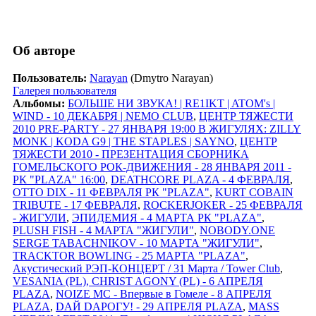
Об авторе
Пользователь:
Narayan
(Dmytro Narayan)
Галерея пользователя
Альбомы:
БОЛЬШЕ НИ ЗВУКА! | RE1IKT | ATOM's |
WIND - 10 ДЕКАБРЯ | NEMO CLUB
,
ЦЕНТР ТЯЖЕСТИ
2010 PRE-PARTY - 27 ЯНВАРЯ 19:00 В ЖИГУЛЯХ: ZILLY
MONK | KODA G9 | THE STAPLES | SAYNO
,
ЦЕНТР
ТЯЖЕСТИ 2010 - ПРЕЗЕНТАЦИЯ СБОРНИКА
ГОМЕЛЬСКОГО РОК-ДВИЖЕНИЯ - 28 ЯНВАРЯ 2011 -
РК "PLAZA" 16:00
,
DEATHCORE PLAZA - 4 ФЕВРАЛЯ
,
OTTO DIX - 11 ФЕВРАЛЯ РК "PLAZA"
,
KURT COBAIN
TRIBUTE - 17 ФЕВРАЛЯ
,
ROCKERJOKER - 25 ФЕВРАЛЯ
- ЖИГУЛИ
,
ЭПИДЕМИЯ - 4 МАРТА РК "PLAZA"
,
PLUSH FISH - 4 МАРТА "ЖИГУЛИ"
,
NOBODY.ONE
SERGE TABACHNIKOV - 10 МАРТА "ЖИГУЛИ"
,
TRACKTOR BOWLING - 25 МАРТА "PLAZA"
,
Акустический РЭП-КОНЦЕРТ / 31 Марта / Tower Club
,
VESANIA (PL), CHRIST AGONY (PL) - 6 АПРЕЛЯ
PLAZA
,
NOIZE MC - Впервые в Гомеле - 8 АПРЕЛЯ
PLAZA
,
DАЙ DАРОГУ! - 29 АПРЕЛЯ PLAZA
,
MASS