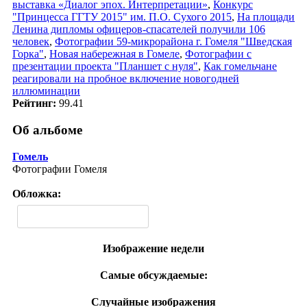
выставка «Диалог эпох. Интерпретации»
,
Конкурс
"Принцесса ГГТУ 2015" им. П.О. Сухого 2015
,
На площади
Ленина дипломы офицеров-спасателей получили 106
человек
,
Фотографии 59-микрорайона г. Гомеля "Шведская
Горка"
,
Новая набережная в Гомеле
,
Фотографии с
презентации проекта "Планшет с нуля"
,
Как гомельчане
реагировали на пробное включение новогодней
иллюминации
Рейтинг:
99.41
Об альбоме
Гомель
Фотографии Гомеля
Обложка:
Изображение недели
Самые обсуждаемые:
Случайные изображения