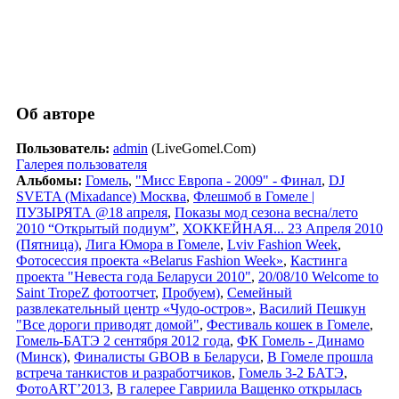
Об авторе
Пользователь:
admin
(LiveGomel.Com)
Галерея пользователя
Альбомы:
Гомель
,
"Мисс Европа - 2009" - Финал
,
DJ
SVETA (Mixadance) Москва
,
Флешмоб в Гомеле |
ПУЗЫРЯТА @18 апреля
,
Показы мод сезона весна/лето
2010 “Открытый подиум”
,
ХОККЕЙНАЯ... 23 Апреля 2010
(Пятница)
,
Лига Юмора в Гомеле
,
Lviv Fashion Week
,
Фотосессия проекта «Belarus Fashion Week»
,
Кастинга
проекта "Невеста года Беларуси 2010"
,
20/08/10 Welcome to
Saint TropeZ фотоотчет
,
Пробуем)
,
Семейный
развлекательный центр «Чудо-остров»
,
Василий Пешкун
"Все дороги приводят домой"
,
Фестиваль кошек в Гомеле
,
Гомель-БАТЭ 2 сентября 2012 года
,
ФК Гомель - Динамо
(Минск)
,
Финалисты GBOB в Беларуси
,
В Гомеле прошла
встреча танкистов и разработчиков
,
Гомель 3-2 БАТЭ
,
ФотоART’2013
,
В галерее Гавриила Ващенко открылась