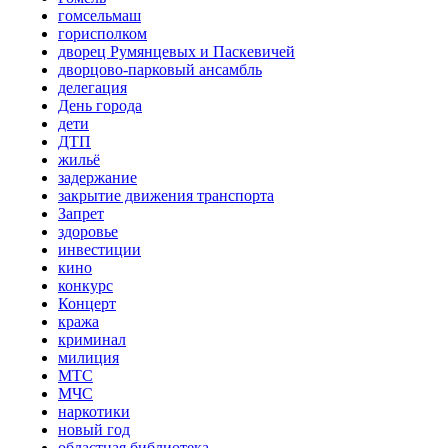
гомсельмаш
горисполком
дворец Румянцевых и Паскевичей
дворцово-парковый ансамбль
делегация
День города
дети
ДТП
жильё
задержание
закрытие движения транспорта
Запрет
здоровье
инвестиции
кино
конкурс
Концерт
кража
криминал
милиция
МТС
МЧС
наркотики
новый год
областная библиотека