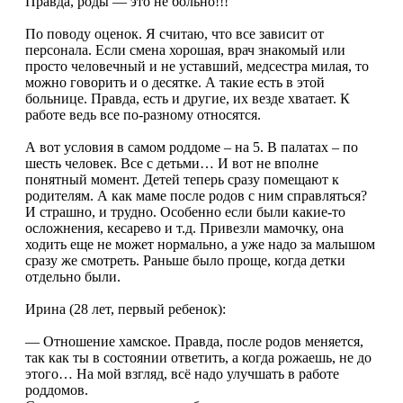
Правда, роды — это не больно!!!
По поводу оценок. Я считаю, что все зависит от
персонала. Если смена хорошая, врач знакомый или
просто человечный и не уставший, медсестра милая, то
можно говорить и о десятке. А такие есть в этой
больнице. Правда, есть и другие, их везде хватает. К
работе ведь все по-разному относятся.
А вот условия в самом роддоме – на 5. В палатах – по
шесть человек. Все с детьми… И вот не вполне
понятный момент. Детей теперь сразу помещают к
родителям. А как маме после родов с ним справляться?
И страшно, и трудно. Особенно если были какие-то
осложнения, кесарево и т.д. Привезли мамочку, она
ходить еще не может нормально, а уже надо за малышом
сразу же смотреть. Раньше было проще, когда детки
отдельно были.
Ирина (28 лет, первый ребенок):
— Отношение хамское. Правда, после родов меняется,
так как ты в состоянии ответить, а когда рожаешь, не до
этого… На мой взгляд, всё надо улучшать в работе
роддомов.