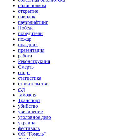
облисполком
открытие
паводок
пауэрлифтинг
Победа
победители
пожар
праздник
презентация
работа
Реконструкция
Смерть
спорт
статистика
строительство
суд
таможня
Транспорт
убийство
увеличение
уголовное дело
украина
фестиваль
ФК "Гомель"