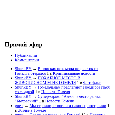
Прямой эфир
Публикации
Комментарии
ShurikBY
→
В поисках покемона подросток из
Гомеля потерялся
1
в
Криминальные новости
ShurikBY
→
ПОХАБНОЕ МЕСТО В
ЖИВОПИСНОМ М-НЕ ГОМЕЛЯ
1
в
Фотофакт
ShurikBY
→
Гомельчанам предлагают закодироваться
со скидкой
1
в
Новости Гомеля
ShurikBY
→
Супермаркет "Алми" вместо рынка
"Быховский"
1
в
Новости Гомеля
guest
→
Мы строили, строили и наконец построили
1
в
Жильё в Гомеле
guest
→
Gepard.by теперь и в Гомеле!
12
в
Новости