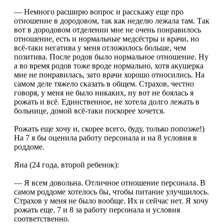
— Немного расширю вопрос и расскажу еще про
отношение в дородовом, так как неделю лежала там. Так
вот в дородовом отделении мне не очень понравилось
отношение, есть и нормальные медсёстры и врачи, но
всё-таки негатива у меня отложилось больше, чем
позитива. После родов было нормальное отношение. Ну
а во время родов тоже вроде нормально, хотя акушерка
мне не понравилась, зато врачи хорошо относились. На
самом деле тяжело сказать в общем. Страхов, честно
говоря, у меня не было никаких, ну вот не боялась я
рожать и всё. Единственное, не хотела долго лежать в
больнице, домой всё-таки поскорее хочется.
Рожать еще хочу и, скорее всего, буду, только попозже!)
На 7 я бы оценила работу персонала и на 8 условия в
роддоме.
Яна (24 года, второй ребенок):
— Я всем довольна. Отличное отношение персонала. В
самом роддоме хотелось бы, чтобы питание улучшилось.
Страхов у меня не было вообще. Их и сейчас нет. Я хочу
рожать еще. 7 и 8 за работу персонала и условия
соответственно.