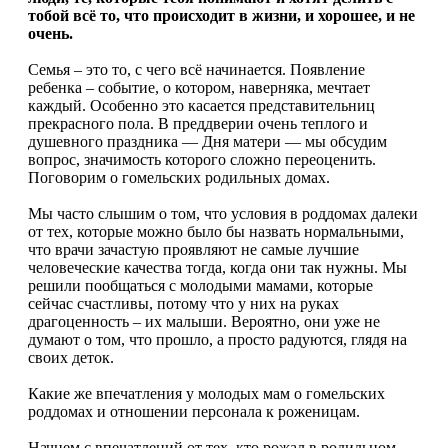
тобой всё то, что происходит в жизни, и хорошее, и не
очень.
Семья – это то, с чего всё начинается. Появление
ребенка – событие, о котором, наверняка, мечтает
каждый. Особенно это касается представительниц
прекрасного пола. В преддверии очень теплого и
душевного праздника — Дня матери — мы обсудим
вопрос, значимость которого сложно переоценить.
Поговорим о гомельских родильных домах.
Мы часто слышим о том, что условия в роддомах далеки
от тех, которые можно было бы назвать нормальными,
что врачи зачастую проявляют не самые лучшие
человеческие качества тогда, когда они так нужны. Мы
решили пообщаться с молодыми мамами, которые
сейчас счастливы, потому что у них на руках
драгоценность – их малыши. Вероятно, они уже не
думают о том, что прошло, а просто радуются, глядя на
своих деток.
Какие же впечатления у молодых мам о гомельских
роддомах и отношении персонала к роженицам.
Начнем с впечатлений от тех, кто рожал в родильном