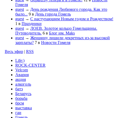
Гомеля
guest
→
День рождения Любимого города. Как это
было...
9
в
День города Гомель
guest
→
С наступающим Новым годом и Рождеством!
1
в
Праздники
guest
→
ЛОЕВ. Золотое кольцо Гомельщины.
Путеводитель.
6
в
Блог им. Maks
guest
→
Женщину лишили декретных из-за высокой
зарплаты?
7
в
Новости Гомеля
Весь эфир
|
RSS
Life:)
ROCK-CENTER
Velcom
Авария
акция
алкоголь
батэ
Беларусь
борьба
брсм
выставка
гаи
Гомель