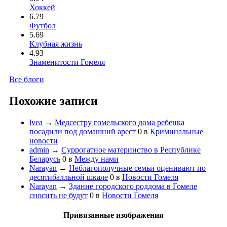
Хоккей
6.79
Футбол
5.69
Клубная жизнь
4.93
Знаменитости Гомеля
Все блоги
Похожие записи
lvea
→
Медсестру гомельского дома ребенка
посадили под домашний арест
0
в
Криминальные
новости
admin
→
Cуррогатное материнство в Республике
Беларусь
0
в
Между нами
Narayan
→
Неблагополучные семьи оценивают по
десятибалльной шкале
0
в
Новости Гомеля
Narayan
→
Здание городского роддома в Гомеле
сносить не будут
0
в
Новости Гомеля
Привязанные изображения