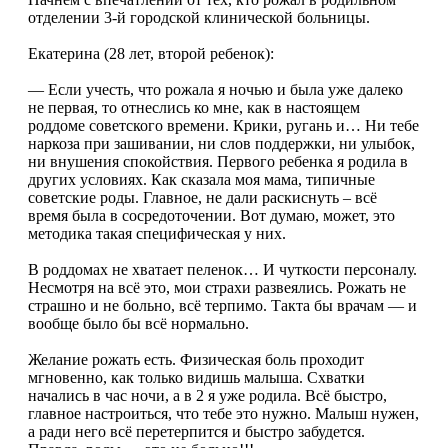
отделении 3-й городской клинической больницы.
Екатерина (28 лет, второй ребенок):
— Если учесть, что рожала я ночью и была уже далеко
не первая, то отнеслись ко мне, как в настоящем
роддоме советского времени. Крики, ругань и… Ни тебе
наркоза при зашивании, ни слов поддержки, ни улыбок,
ни внушения спокойствия. Первого ребенка я родила в
других условиях. Как сказала моя мама, типичные
советские роды. Главное, не дали раскиснуть – всё
время была в сосредоточении. Вот думаю, может, это
методика такая специфическая у них.
В роддомах не хватает пеленок… И чуткости персоналу.
Несмотря на всё это, мои страхи развеялись. Рожать не
страшно и не больно, всё терпимо. Такта бы врачам — и
вообще было бы всё нормально.
Желание рожать есть. Физическая боль проходит
мгновенно, как только видишь малыша. Схватки
начались в час ночи, а в 2 я уже родила. Всё быстро,
главное настроиться, что тебе это нужно. Малыш нужен,
а ради него всё перетерпится и быстро забудется.