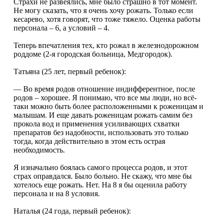
Страхи не развеялись, мне было страшно в тот момент.
Не могу сказать, что я очень хочу рожать. Только если
кесарево, хотя говорят, что тоже тяжело. Оценка работы
персонала – 6, а условий – 4.
Теперь впечатления тех, кто рожал в железнодорожном
роддоме (2-я городская больница, Медгородок).
Татьяна (25 лет, первый ребенок):
— Во время родов отношение индифферентное, после
родов – хорошее. Я понимаю, что все мы люди, но всё-
таки можно быть более расположенными к роженицам и
малышам. И еще давать роженицам рожать самим без
прокола вод и применения усиливающих схватки
препаратов без надобности, использовать это только
тогда, когда действительно в этом есть острая
необходимость.
Я изначально боялась самого процесса родов, и этот
страх оправдался. Было больно. Не скажу, что мне бы
хотелось еще рожать. Нет. На 8 я бы оценила работу
персонала и на 8 условия.
Наталья (24 года, первый ребенок):