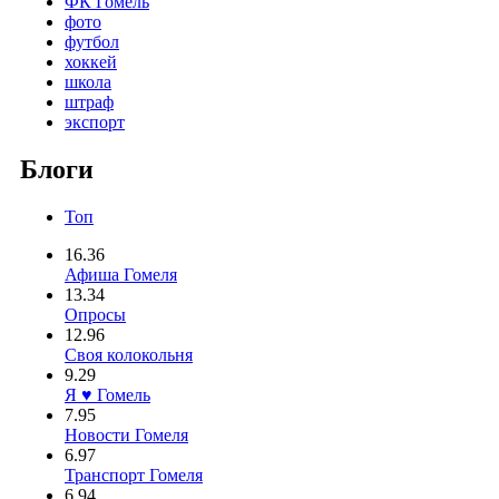
ФК Гомель
фото
футбол
хоккей
школа
штраф
экспорт
Блоги
Топ
16.36
Афиша Гомеля
13.34
Опросы
12.96
Своя колокольня
9.29
Я ♥ Гомель
7.95
Новости Гомеля
6.97
Транспорт Гомеля
6.94