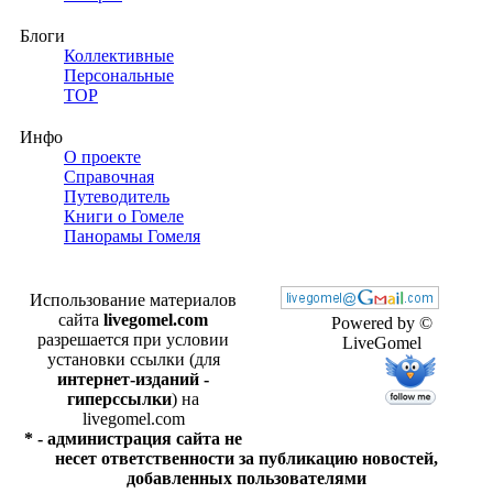
Блоги
Коллективные
Персональные
TOP
Инфо
О проекте
Справочная
Путеводитель
Книги о Гомеле
Панорамы Гомеля
Использование материалов
сайта
livegomel.com
Powered by ©
разрешается при условии
LiveGomel
установки ссылки (для
интернет-изданий -
гиперссылки
) на
livegomel.com
* - администрация сайта не
несет ответственности за публикацию новостей,
добавленных пользователями