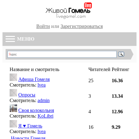
Войти
или
Зарегистрироваться
МЕНЮ
Название и смотритель
Читателей
Рейтинг
Афиша Гомеля
25
16.36
Смотритель:
lvea
Опросы
3
13.34
Смотритель:
admin
Своя колокольня
4
12.96
Смотритель:
KoLibri
Я ♥ Гомель
16
9.29
Смотритель:
lvea
Новости Гомеля