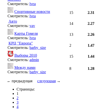
Смотритель:
lvea
Спортивные новости
15
2.31
Смотритель:
lvea
Авто
14
2.27
Смотритель:
vav
Карты Гомеля
13
2.26
Смотритель:
lvea
КРЦ "Европа"
2
1.47
Смотритель:
barby_size
Выборы 2010
15
1.44
Смотритель:
admin
Между нами
8
1.28
Смотритель:
barby_size
← предыдущая
следующая
→
Страницы:
1
2
3
4