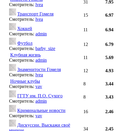
31
7.95
Смотритель:
lvea
Транспорт Гомеля
15
6.97
Смотритель:
lvea
Хоккей
11
6.94
Смотритель:
admin
Футбол
12
6.79
Смотритель:
barby_size
Клубная жизнь
11
5.69
Смотритель:
admin
Знаменитости Гомеля
12
4.93
Смотритель:
lvea
Ночные клубы
8
3.44
Смотритель:
vav
ГГТУ им. П.О. Сухого
8
3.43
Смотритель:
admin
Криминальные новости
16
2.46
Смотритель:
vav
Дискуссии. Выскажи своё
34
2.45
мнение.