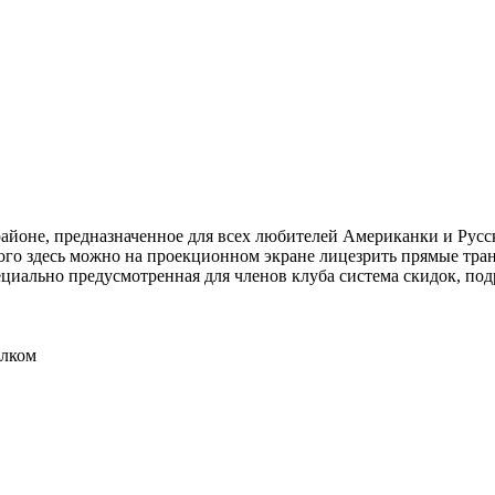
айоне, предназначенное для всех любителей Американки и Русс
того здесь можно на проекционном экране лицезрить прямые тр
ециально предусмотренная для членов клуба система скидок, по
елком