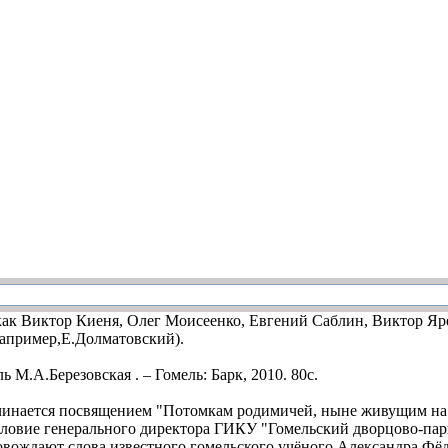
 как Виктор Киеня, Олег Моисеенко, Евгений Саблин, Виктор Яр
(например,Е.Долматовский).
чинается посвящением "Потомкам родимичей, ныне живущим на го
словие генерального директора ГИКУ "Гомельский дворцово-парк
вождают слова известного гомельского учёного Александра Фёдо