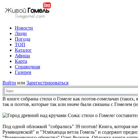
Новости
Люди
Погода
ТОП
Каталог
Афиша
Карта
Справочная
Галерея
Войти
или
Зарегистрироваться
В книге собраны стихи о Гомеле как поэтов-гомельчан (таких,
так и поэтов, которые так или иначе были связаны с Гомелем 
Под одной обложкой "собрались" 39 поэтов! Книга, которая на
Румянцевской" и "Усміхаецца ветла Гомель" и содержит преди
"Румянцевского общества" Олег Рыжков. Обложку книги сопро