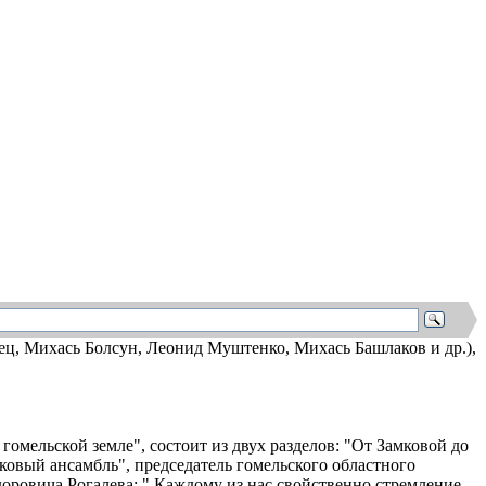
ец, Михась Болсун, Леонид Муштенко, Михась Башлаков и др.),
мельской земле", состоит из двух разделов: "От Замковой до
овый ансамбль", председатель гомельского областного
ровича Рогалева: " Каждому из нас свойственно стремление