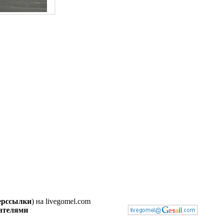
перссылки
) на livegomel.com
вателями