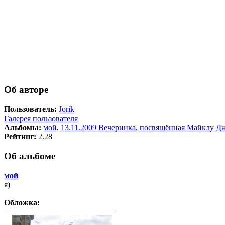
Об авторе
Пользователь:
Jorik
Галерея пользователя
Альбомы:
мой
,
13.11.2009 Вечеринка, посвящённая Майклу Д
Рейтинг:
2.28
Об альбоме
мой
я)
Обложка: