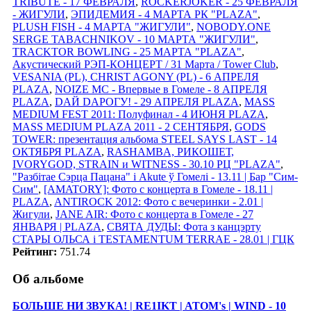
TRIBUTE - 17 ФЕВРАЛЯ
,
ROCKERJOKER - 25 ФЕВРАЛЯ
- ЖИГУЛИ
,
ЭПИДЕМИЯ - 4 МАРТА РК "PLAZA"
,
PLUSH FISH - 4 МАРТА "ЖИГУЛИ"
,
NOBODY.ONE
SERGE TABACHNIKOV - 10 МАРТА "ЖИГУЛИ"
,
TRACKTOR BOWLING - 25 МАРТА "PLAZA"
,
Акустический РЭП-КОНЦЕРТ / 31 Марта / Tower Club
,
VESANIA (PL), CHRIST AGONY (PL) - 6 АПРЕЛЯ
PLAZA
,
NOIZE MC - Впервые в Гомеле - 8 АПРЕЛЯ
PLAZA
,
DАЙ DАРОГУ! - 29 АПРЕЛЯ PLAZA
,
MASS
MEDIUM FEST 2011: Полуфинал - 4 ИЮНЯ PLAZA
,
MASS MEDIUM PLAZA 2011 - 2 СЕНТЯБРЯ
,
GODS
TOWER: презентация альбома STEEL SAYS LAST - 14
ОКТЯБРЯ PLAZA
,
RASHAMBA, РИКОШЕТ,
IVORYGOD, STRAIN и WITNESS - 30.10 РЦ "PLAZA"
,
"Разбітае Сэрца Пацана" і Akute ў Гомелi - 13.11 | Бар "Сим-
Сим"
,
[AMATORY]: Фото с концерта в Гомеле - 18.11 |
PLAZA
,
ANTIROCK 2012: Фото с вечеринки - 2.01 |
Жигули
,
JANE AIR: Фото с концерта в Гомеле - 27
ЯНВАРЯ | PLAZA
,
СВЯТА ДУДЫ: Фота з канцэрту
СТАРЫ ОЛЬСА i TESTAMENTUM TERRAE - 28.01 | ГЦК
Рейтинг:
751.74
Об альбоме
БОЛЬШЕ НИ ЗВУКА! | RE1IKT | ATOM's | WIND - 10