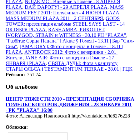
PLAZA
,
NOIZE MC - Впервые в Гомеле - 8 АПРЕЛЯ
PLAZA
,
DАЙ DАРОГУ! - 29 АПРЕЛЯ PLAZA
,
MASS
MEDIUM FEST 2011: Полуфинал - 4 ИЮНЯ PLAZA
,
MASS MEDIUM PLAZA 2011 - 2 СЕНТЯБРЯ
,
GODS
TOWER: презентация альбома STEEL SAYS LAST - 14
ОКТЯБРЯ PLAZA
,
RASHAMBA, РИКОШЕТ,
IVORYGOD, STRAIN и WITNESS - 30.10 РЦ "PLAZA"
,
"Разбітае Сэрца Пацана" і Akute ў Гомелi - 13.11 | Бар "Сим-
Сим"
,
[AMATORY]: Фото с концерта в Гомеле - 18.11 |
PLAZA
,
ANTIROCK 2012: Фото с вечеринки - 2.01 |
Жигули
,
JANE AIR: Фото с концерта в Гомеле - 27
ЯНВАРЯ | PLAZA
,
СВЯТА ДУДЫ: Фота з канцэрту
СТАРЫ ОЛЬСА i TESTAMENTUM TERRAE - 28.01 | ГЦК
Рейтинг:
751.74
Об альбоме
ЦЕНТР ТЯЖЕСТИ 2010 - ПРЕЗЕНТАЦИЯ СБОРНИКА
ГОМЕЛЬСКОГО РОК-ДВИЖЕНИЯ - 28 ЯНВАРЯ 2011
- РК "PLAZA" 16:00
Фото: Александр Ивановский http://vkontakte.ru/id6276228
Обложка: