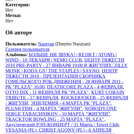
Категория:
Нет
Метки:
Нет
Об авторе
Пользователь:
Narayan
(Dmytro Narayan)
Галерея пользователя
Альбомы:
БОЛЬШЕ НИ ЗВУКА! | RE1IKT | ATOM's |
WIND - 10 ДЕКАБРЯ | NEMO CLUB
,
ЦЕНТР ТЯЖЕСТИ
2010 PRE-PARTY - 27 ЯНВАРЯ 19:00 В ЖИГУЛЯХ: ZILLY
MONK | KODA G9 | THE STAPLES | SAYNO
,
ЦЕНТР
ТЯЖЕСТИ 2010 - ПРЕЗЕНТАЦИЯ СБОРНИКА
ГОМЕЛЬСКОГО РОК-ДВИЖЕНИЯ - 28 ЯНВАРЯ 2011 -
РК "PLAZA" 16:00
,
DEATHCORE PLAZA - 4 ФЕВРАЛЯ
,
OTTO DIX - 11 ФЕВРАЛЯ РК "PLAZA"
,
KURT COBAIN
TRIBUTE - 17 ФЕВРАЛЯ
,
ROCKERJOKER - 25 ФЕВРАЛЯ
- ЖИГУЛИ
,
ЭПИДЕМИЯ - 4 МАРТА РК "PLAZA"
,
PLUSH FISH - 4 МАРТА "ЖИГУЛИ"
,
NOBODY.ONE
SERGE TABACHNIKOV - 10 МАРТА "ЖИГУЛИ"
,
TRACKTOR BOWLING - 25 МАРТА "PLAZA"
,
Акустический РЭП-КОНЦЕРТ / 31 Марта / Tower Club
,
VESANIA (PL), CHRIST AGONY (PL) - 6 АПРЕЛЯ