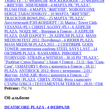
TRIBUTE - 17 ФЕВРАЛЯ
,
ROCKERJOKER - 25 ФЕВРАЛЯ
- ЖИГУЛИ
,
ЭПИДЕМИЯ - 4 МАРТА РК "PLAZA"
,
PLUSH FISH - 4 МАРТА "ЖИГУЛИ"
,
NOBODY.ONE
SERGE TABACHNIKOV - 10 МАРТА "ЖИГУЛИ"
,
TRACKTOR BOWLING - 25 МАРТА "PLAZA"
,
Акустический РЭП-КОНЦЕРТ / 31 Марта / Tower Club
,
VESANIA (PL), CHRIST AGONY (PL) - 6 АПРЕЛЯ
PLAZA
,
NOIZE MC - Впервые в Гомеле - 8 АПРЕЛЯ
PLAZA
,
DАЙ DАРОГУ! - 29 АПРЕЛЯ PLAZA
,
MASS
MEDIUM FEST 2011: Полуфинал - 4 ИЮНЯ PLAZA
,
MASS MEDIUM PLAZA 2011 - 2 СЕНТЯБРЯ
,
GODS
TOWER: презентация альбома STEEL SAYS LAST - 14
ОКТЯБРЯ PLAZA
,
RASHAMBA, РИКОШЕТ,
IVORYGOD, STRAIN и WITNESS - 30.10 РЦ "PLAZA"
,
"Разбітае Сэрца Пацана" і Akute ў Гомелi - 13.11 | Бар "Сим-
Сим"
,
[AMATORY]: Фото с концерта в Гомеле - 18.11 |
PLAZA
,
ANTIROCK 2012: Фото с вечеринки - 2.01 |
Жигули
,
JANE AIR: Фото с концерта в Гомеле - 27
ЯНВАРЯ | PLAZA
,
СВЯТА ДУДЫ: Фота з канцэрту
СТАРЫ ОЛЬСА i TESTAMENTUM TERRAE - 28.01 | ГЦК
Рейтинг:
751.74
Об альбоме
DEATHCORE PLAZA - 4 ФЕВРАЛЯ