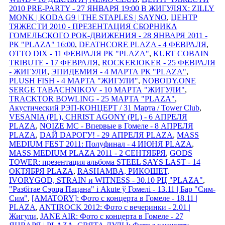
2010 PRE-PARTY - 27 ЯНВАРЯ 19:00 В ЖИГУЛЯХ: ZILLY
MONK | KODA G9 | THE STAPLES | SAYNO
,
ЦЕНТР
ТЯЖЕСТИ 2010 - ПРЕЗЕНТАЦИЯ СБОРНИКА
ГОМЕЛЬСКОГО РОК-ДВИЖЕНИЯ - 28 ЯНВАРЯ 2011 -
РК "PLAZA" 16:00
,
DEATHCORE PLAZA - 4 ФЕВРАЛЯ
,
OTTO DIX - 11 ФЕВРАЛЯ РК "PLAZA"
,
KURT COBAIN
TRIBUTE - 17 ФЕВРАЛЯ
,
ROCKERJOKER - 25 ФЕВРАЛЯ
- ЖИГУЛИ
,
ЭПИДЕМИЯ - 4 МАРТА РК "PLAZA"
,
PLUSH FISH - 4 МАРТА "ЖИГУЛИ"
,
NOBODY.ONE
SERGE TABACHNIKOV - 10 МАРТА "ЖИГУЛИ"
,
TRACKTOR BOWLING - 25 МАРТА "PLAZA"
,
Акустический РЭП-КОНЦЕРТ / 31 Марта / Tower Club
,
VESANIA (PL), CHRIST AGONY (PL) - 6 АПРЕЛЯ
PLAZA
,
NOIZE MC - Впервые в Гомеле - 8 АПРЕЛЯ
PLAZA
,
DАЙ DАРОГУ! - 29 АПРЕЛЯ PLAZA
,
MASS
MEDIUM FEST 2011: Полуфинал - 4 ИЮНЯ PLAZA
,
MASS MEDIUM PLAZA 2011 - 2 СЕНТЯБРЯ
,
GODS
TOWER: презентация альбома STEEL SAYS LAST - 14
ОКТЯБРЯ PLAZA
,
RASHAMBA, РИКОШЕТ,
IVORYGOD, STRAIN и WITNESS - 30.10 РЦ "PLAZA"
,
"Разбітае Сэрца Пацана" і Akute ў Гомелi - 13.11 | Бар "Сим-
Сим"
,
[AMATORY]: Фото с концерта в Гомеле - 18.11 |
PLAZA
,
ANTIROCK 2012: Фото с вечеринки - 2.01 |
Жигули
,
JANE AIR: Фото с концерта в Гомеле - 27