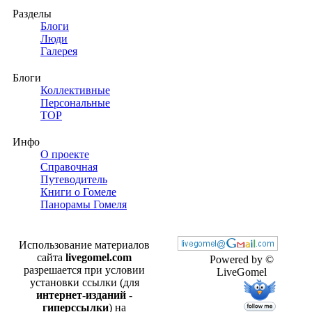
Разделы
Блоги
Люди
Галерея
Блоги
Коллективные
Персональные
TOP
Инфо
О проекте
Справочная
Путеводитель
Книги о Гомеле
Панорамы Гомеля
Использование материалов
сайта
livegomel.com
Powered by ©
разрешается при условии
LiveGomel
установки ссылки (для
интернет-изданий -
гиперссылки
) на