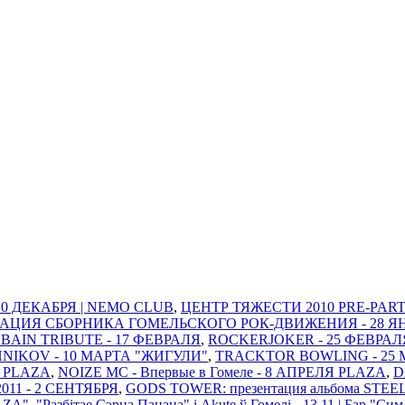
 10 ДЕКАБРЯ | NEMO CLUB
,
ЦЕНТР ТЯЖЕСТИ 2010 PRE-PARTY
ТАЦИЯ СБОРНИКА ГОМЕЛЬСКОГО РОК-ДВИЖЕНИЯ - 28 ЯНВАР
BAIN TRIBUTE - 17 ФЕВРАЛЯ
,
ROCKERJOKER - 25 ФЕВРАЛ
IKOV - 10 МАРТА "ЖИГУЛИ"
,
TRACKTOR BOWLING - 25 
Я PLAZA
,
NOIZE MC - Впервые в Гомеле - 8 АПРЕЛЯ PLAZA
,
D
11 - 2 СЕНТЯБРЯ
,
GODS TOWER: презентация альбома STEE
AZA"
,
"Разбітае Сэрца Пацана" і Akute ў Гомелi - 13.11 | Бар "Си