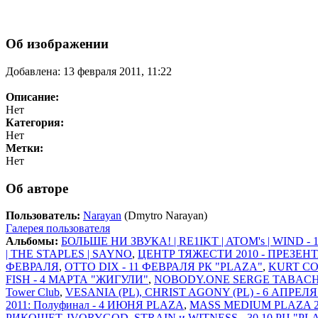
Об изображении
Добавлена: 13 февраля 2011, 11:22
Описание:
Нет
Категория:
Нет
Метки:
Нет
Об авторе
Пользователь:
Narayan
(Dmytro Narayan)
Галерея пользователя
Альбомы:
БОЛЬШЕ НИ ЗВУКА! | RE1IKT | ATOM's | WIND -
| THE STAPLES | SAYNO
,
ЦЕНТР ТЯЖЕСТИ 2010 - ПРЕЗЕН
ФЕВРАЛЯ
,
OTTO DIX - 11 ФЕВРАЛЯ РК "PLAZA"
,
KURT CO
FISH - 4 МАРТА "ЖИГУЛИ"
,
NOBODY.ONE SERGE TABACHN
Tower Club
,
VESANIA (PL), CHRIST AGONY (PL) - 6 АПРЕЛ
2011: Полуфинал - 4 ИЮНЯ PLAZA
,
MASS MEDIUM PLAZA 20
РИКОШЕТ, IVORYGOD, STRAIN и WITNESS - 30.10 РЦ "PL