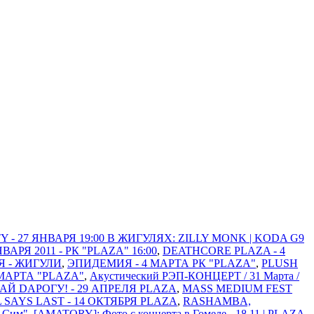
 - 27 ЯНВАРЯ 19:00 В ЖИГУЛЯХ: ZILLY MONK | KODA G9
Я 2011 - РК "PLAZA" 16:00
,
DEATHCORE PLAZA - 4
Я - ЖИГУЛИ
,
ЭПИДЕМИЯ - 4 МАРТА РК "PLAZA"
,
PLUSH
МАРТА "PLAZA"
,
Акустический РЭП-КОНЦЕРТ / 31 Марта /
АЙ DАРОГУ! - 29 АПРЕЛЯ PLAZA
,
MASS MEDIUM FEST
L SAYS LAST - 14 ОКТЯБРЯ PLAZA
,
RASHAMBA,
м-Сим"
,
[AMATORY]: Фото с концерта в Гомеле - 18.11 | PLAZA
,