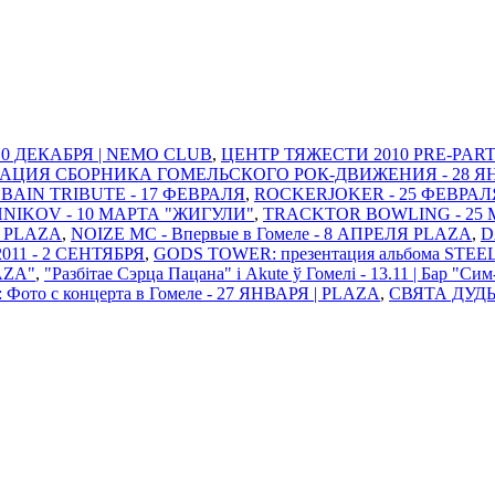
 10 ДЕКАБРЯ | NEMO CLUB
,
ЦЕНТР ТЯЖЕСТИ 2010 PRE-PARTY
ТАЦИЯ СБОРНИКА ГОМЕЛЬСКОГО РОК-ДВИЖЕНИЯ - 28 ЯНВАР
BAIN TRIBUTE - 17 ФЕВРАЛЯ
,
ROCKERJOKER - 25 ФЕВРАЛ
IKOV - 10 МАРТА "ЖИГУЛИ"
,
TRACKTOR BOWLING - 25 
Я PLAZA
,
NOIZE MC - Впервые в Гомеле - 8 АПРЕЛЯ PLAZA
,
D
11 - 2 СЕНТЯБРЯ
,
GODS TOWER: презентация альбома STEE
AZA"
,
"Разбітае Сэрца Пацана" і Akute ў Гомелi - 13.11 | Бар "Си
 Фото с концерта в Гомеле - 27 ЯНВАРЯ | PLAZA
,
СВЯТА ДУДЫ