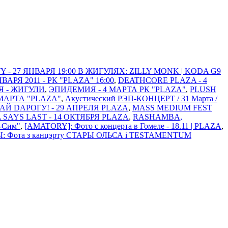
 - 27 ЯНВАРЯ 19:00 В ЖИГУЛЯХ: ZILLY MONK | KODA G9
Я 2011 - РК "PLAZA" 16:00
,
DEATHCORE PLAZA - 4
Я - ЖИГУЛИ
,
ЭПИДЕМИЯ - 4 МАРТА РК "PLAZA"
,
PLUSH
МАРТА "PLAZA"
,
Акустический РЭП-КОНЦЕРТ / 31 Марта /
АЙ DАРОГУ! - 29 АПРЕЛЯ PLAZA
,
MASS MEDIUM FEST
L SAYS LAST - 14 ОКТЯБРЯ PLAZA
,
RASHAMBA,
м-Сим"
,
[AMATORY]: Фото с концерта в Гомеле - 18.11 | PLAZA
,
: Фота з канцэрту СТАРЫ ОЛЬСА i TESTAMENTUM