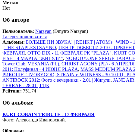
Метки:
Нет
Об авторе
Пользователь:
Narayan
(Dmytro Narayan)
Галерея пользователя
Альбомы:
БОЛЬШЕ НИ ЗВУКА! | RE1IKT | ATOM's | WIND -
| THE STAPLES | SAYNO
,
ЦЕНТР ТЯЖЕСТИ 2010 - ПРЕЗЕН
ФЕВРАЛЯ
,
OTTO DIX - 11 ФЕВРАЛЯ РК "PLAZA"
,
KURT CO
FISH - 4 МАРТА "ЖИГУЛИ"
,
NOBODY.ONE SERGE TABACHN
Tower Club
,
VESANIA (PL), CHRIST AGONY (PL) - 6 АПРЕЛ
2011: Полуфинал - 4 ИЮНЯ PLAZA
,
MASS MEDIUM PLAZA 20
РИКОШЕТ, IVORYGOD, STRAIN и WITNESS - 30.10 РЦ "PL
ANTIROCK 2012: Фото с вечеринки - 2.01 | Жигули
,
JANE AIR:
TERRAE - 28.01 | ГЦК
Рейтинг:
751.74
Об альбоме
KURT COBAIN TRIBUTE - 17 ФЕВРАЛЯ
Фото: Александр Ивановский.
Обложка: