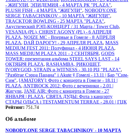
- ЖИГУЛИ
,
ЭПИДЕМИЯ - 4 МАРТА РК "PLAZA"
,
PLUSH FISH - 4 МАРТА "ЖИГУЛИ"
,
NOBODY.ONE
SERGE TABACHNIKOV - 10 МАРТА "ЖИГУЛИ"
,
TRACKTOR BOWLING - 25 МАРТА "PLAZA"
,
Акустический РЭП-КОНЦЕРТ / 31 Марта / Tower Club
,
VESANIA (PL), CHRIST AGONY (PL) - 6 АПРЕЛЯ
PLAZA
,
NOIZE MC - Впервые в Гомеле - 8 АПРЕЛЯ
PLAZA
,
DАЙ DАРОГУ! - 29 АПРЕЛЯ PLAZA
,
MASS
MEDIUM FEST 2011: Полуфинал - 4 ИЮНЯ PLAZA
,
MASS MEDIUM PLAZA 2011 - 2 СЕНТЯБРЯ
,
GODS
TOWER: презентация альбома STEEL SAYS LAST - 14
ОКТЯБРЯ PLAZA
,
RASHAMBA, РИКОШЕТ,
IVORYGOD, STRAIN и WITNESS - 30.10 РЦ "PLAZA"
,
"Разбітае Сэрца Пацана" і Akute ў Гомелi - 13.11 | Бар "Сим-
Сим"
,
[AMATORY]: Фото с концерта в Гомеле - 18.11 |
PLAZA
,
ANTIROCK 2012: Фото с вечеринки - 2.01 |
Жигули
,
JANE AIR: Фото с концерта в Гомеле - 27
ЯНВАРЯ | PLAZA
,
СВЯТА ДУДЫ: Фота з канцэрту
СТАРЫ ОЛЬСА i TESTAMENTUM TERRAE - 28.01 | ГЦК
Рейтинг:
751.74
Об альбоме
NOBODY.ONE SERGE TABACHNIKOV - 10 МАРТА