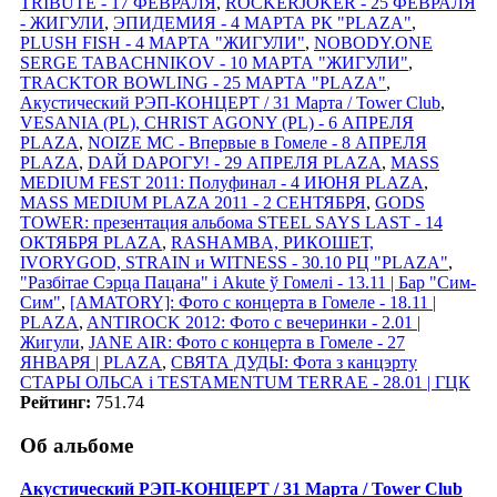
TRIBUTE - 17 ФЕВРАЛЯ
,
ROCKERJOKER - 25 ФЕВРАЛЯ
- ЖИГУЛИ
,
ЭПИДЕМИЯ - 4 МАРТА РК "PLAZA"
,
PLUSH FISH - 4 МАРТА "ЖИГУЛИ"
,
NOBODY.ONE
SERGE TABACHNIKOV - 10 МАРТА "ЖИГУЛИ"
,
TRACKTOR BOWLING - 25 МАРТА "PLAZA"
,
Акустический РЭП-КОНЦЕРТ / 31 Марта / Tower Club
,
VESANIA (PL), CHRIST AGONY (PL) - 6 АПРЕЛЯ
PLAZA
,
NOIZE MC - Впервые в Гомеле - 8 АПРЕЛЯ
PLAZA
,
DАЙ DАРОГУ! - 29 АПРЕЛЯ PLAZA
,
MASS
MEDIUM FEST 2011: Полуфинал - 4 ИЮНЯ PLAZA
,
MASS MEDIUM PLAZA 2011 - 2 СЕНТЯБРЯ
,
GODS
TOWER: презентация альбома STEEL SAYS LAST - 14
ОКТЯБРЯ PLAZA
,
RASHAMBA, РИКОШЕТ,
IVORYGOD, STRAIN и WITNESS - 30.10 РЦ "PLAZA"
,
"Разбітае Сэрца Пацана" і Akute ў Гомелi - 13.11 | Бар "Сим-
Сим"
,
[AMATORY]: Фото с концерта в Гомеле - 18.11 |
PLAZA
,
ANTIROCK 2012: Фото с вечеринки - 2.01 |
Жигули
,
JANE AIR: Фото с концерта в Гомеле - 27
ЯНВАРЯ | PLAZA
,
СВЯТА ДУДЫ: Фота з канцэрту
СТАРЫ ОЛЬСА i TESTAMENTUM TERRAE - 28.01 | ГЦК
Рейтинг:
751.74
Об альбоме
Акустический РЭП-КОНЦЕРТ / 31 Марта / Tower Club