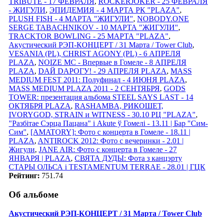
TRIBUTE - 17 ФЕВРАЛЯ
,
ROCKERJOKER - 25 ФЕВРАЛЯ
- ЖИГУЛИ
,
ЭПИДЕМИЯ - 4 МАРТА РК "PLAZA"
,
PLUSH FISH - 4 МАРТА "ЖИГУЛИ"
,
NOBODY.ONE
SERGE TABACHNIKOV - 10 МАРТА "ЖИГУЛИ"
,
TRACKTOR BOWLING - 25 МАРТА "PLAZA"
,
Акустический РЭП-КОНЦЕРТ / 31 Марта / Tower Club
,
VESANIA (PL), CHRIST AGONY (PL) - 6 АПРЕЛЯ
PLAZA
,
NOIZE MC - Впервые в Гомеле - 8 АПРЕЛЯ
PLAZA
,
DАЙ DАРОГУ! - 29 АПРЕЛЯ PLAZA
,
MASS
MEDIUM FEST 2011: Полуфинал - 4 ИЮНЯ PLAZA
,
MASS MEDIUM PLAZA 2011 - 2 СЕНТЯБРЯ
,
GODS
TOWER: презентация альбома STEEL SAYS LAST - 14
ОКТЯБРЯ PLAZA
,
RASHAMBA, РИКОШЕТ,
IVORYGOD, STRAIN и WITNESS - 30.10 РЦ "PLAZA"
,
"Разбітае Сэрца Пацана" і Akute ў Гомелi - 13.11 | Бар "Сим-
Сим"
,
[AMATORY]: Фото с концерта в Гомеле - 18.11 |
PLAZA
,
ANTIROCK 2012: Фото с вечеринки - 2.01 |
Жигули
,
JANE AIR: Фото с концерта в Гомеле - 27
ЯНВАРЯ | PLAZA
,
СВЯТА ДУДЫ: Фота з канцэрту
СТАРЫ ОЛЬСА i TESTAMENTUM TERRAE - 28.01 | ГЦК
Рейтинг:
751.74
Об альбоме
Акустический РЭП-КОНЦЕРТ / 31 Марта / Tower Club