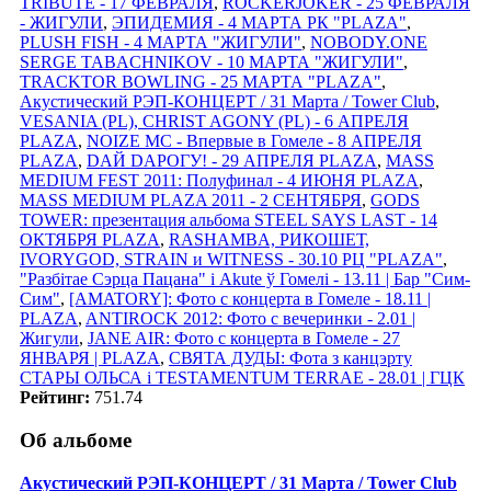
TRIBUTE - 17 ФЕВРАЛЯ
,
ROCKERJOKER - 25 ФЕВРАЛЯ
- ЖИГУЛИ
,
ЭПИДЕМИЯ - 4 МАРТА РК "PLAZA"
,
PLUSH FISH - 4 МАРТА "ЖИГУЛИ"
,
NOBODY.ONE
SERGE TABACHNIKOV - 10 МАРТА "ЖИГУЛИ"
,
TRACKTOR BOWLING - 25 МАРТА "PLAZA"
,
Акустический РЭП-КОНЦЕРТ / 31 Марта / Tower Club
,
VESANIA (PL), CHRIST AGONY (PL) - 6 АПРЕЛЯ
PLAZA
,
NOIZE MC - Впервые в Гомеле - 8 АПРЕЛЯ
PLAZA
,
DАЙ DАРОГУ! - 29 АПРЕЛЯ PLAZA
,
MASS
MEDIUM FEST 2011: Полуфинал - 4 ИЮНЯ PLAZA
,
MASS MEDIUM PLAZA 2011 - 2 СЕНТЯБРЯ
,
GODS
TOWER: презентация альбома STEEL SAYS LAST - 14
ОКТЯБРЯ PLAZA
,
RASHAMBA, РИКОШЕТ,
IVORYGOD, STRAIN и WITNESS - 30.10 РЦ "PLAZA"
,
"Разбітае Сэрца Пацана" і Akute ў Гомелi - 13.11 | Бар "Сим-
Сим"
,
[AMATORY]: Фото с концерта в Гомеле - 18.11 |
PLAZA
,
ANTIROCK 2012: Фото с вечеринки - 2.01 |
Жигули
,
JANE AIR: Фото с концерта в Гомеле - 27
ЯНВАРЯ | PLAZA
,
СВЯТА ДУДЫ: Фота з канцэрту
СТАРЫ ОЛЬСА i TESTAMENTUM TERRAE - 28.01 | ГЦК
Рейтинг:
751.74
Об альбоме
Акустический РЭП-КОНЦЕРТ / 31 Марта / Tower Club