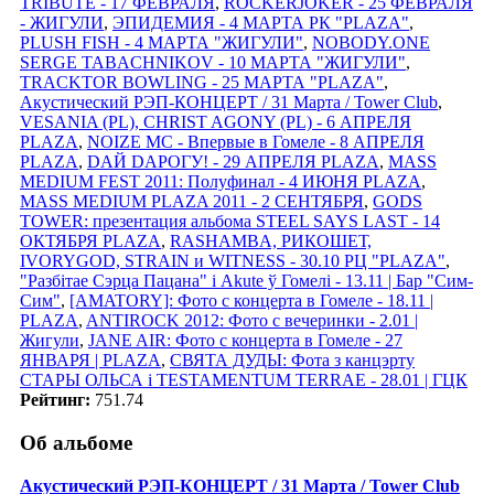
TRIBUTE - 17 ФЕВРАЛЯ
,
ROCKERJOKER - 25 ФЕВРАЛЯ
- ЖИГУЛИ
,
ЭПИДЕМИЯ - 4 МАРТА РК "PLAZA"
,
PLUSH FISH - 4 МАРТА "ЖИГУЛИ"
,
NOBODY.ONE
SERGE TABACHNIKOV - 10 МАРТА "ЖИГУЛИ"
,
TRACKTOR BOWLING - 25 МАРТА "PLAZA"
,
Акустический РЭП-КОНЦЕРТ / 31 Марта / Tower Club
,
VESANIA (PL), CHRIST AGONY (PL) - 6 АПРЕЛЯ
PLAZA
,
NOIZE MC - Впервые в Гомеле - 8 АПРЕЛЯ
PLAZA
,
DАЙ DАРОГУ! - 29 АПРЕЛЯ PLAZA
,
MASS
MEDIUM FEST 2011: Полуфинал - 4 ИЮНЯ PLAZA
,
MASS MEDIUM PLAZA 2011 - 2 СЕНТЯБРЯ
,
GODS
TOWER: презентация альбома STEEL SAYS LAST - 14
ОКТЯБРЯ PLAZA
,
RASHAMBA, РИКОШЕТ,
IVORYGOD, STRAIN и WITNESS - 30.10 РЦ "PLAZA"
,
"Разбітае Сэрца Пацана" і Akute ў Гомелi - 13.11 | Бар "Сим-
Сим"
,
[AMATORY]: Фото с концерта в Гомеле - 18.11 |
PLAZA
,
ANTIROCK 2012: Фото с вечеринки - 2.01 |
Жигули
,
JANE AIR: Фото с концерта в Гомеле - 27
ЯНВАРЯ | PLAZA
,
СВЯТА ДУДЫ: Фота з канцэрту
СТАРЫ ОЛЬСА i TESTAMENTUM TERRAE - 28.01 | ГЦК
Рейтинг:
751.74
Об альбоме
Акустический РЭП-КОНЦЕРТ / 31 Марта / Tower Club