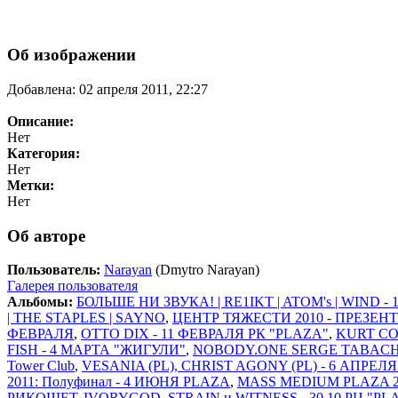
Об изображении
Добавлена: 02 апреля 2011, 22:27
Описание:
Нет
Категория:
Нет
Метки:
Нет
Об авторе
Пользователь:
Narayan
(Dmytro Narayan)
Галерея пользователя
Альбомы:
БОЛЬШЕ НИ ЗВУКА! | RE1IKT | ATOM's | WIND -
| THE STAPLES | SAYNO
,
ЦЕНТР ТЯЖЕСТИ 2010 - ПРЕЗЕН
ФЕВРАЛЯ
,
OTTO DIX - 11 ФЕВРАЛЯ РК "PLAZA"
,
KURT CO
FISH - 4 МАРТА "ЖИГУЛИ"
,
NOBODY.ONE SERGE TABACHN
Tower Club
,
VESANIA (PL), CHRIST AGONY (PL) - 6 АПРЕЛ
2011: Полуфинал - 4 ИЮНЯ PLAZA
,
MASS MEDIUM PLAZA 20
РИКОШЕТ, IVORYGOD, STRAIN и WITNESS - 30.10 РЦ "PL