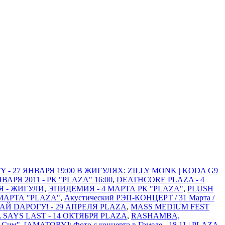
 - 27 ЯНВАРЯ 19:00 В ЖИГУЛЯХ: ZILLY MONK | KODA G9
Я 2011 - РК "PLAZA" 16:00
,
DEATHCORE PLAZA - 4
Я - ЖИГУЛИ
,
ЭПИДЕМИЯ - 4 МАРТА РК "PLAZA"
,
PLUSH
МАРТА "PLAZA"
,
Акустический РЭП-КОНЦЕРТ / 31 Марта /
АЙ DАРОГУ! - 29 АПРЕЛЯ PLAZA
,
MASS MEDIUM FEST
L SAYS LAST - 14 ОКТЯБРЯ PLAZA
,
RASHAMBA,
м-Сим"
,
[AMATORY]: Фото с концерта в Гомеле - 18.11 | PLAZA
,