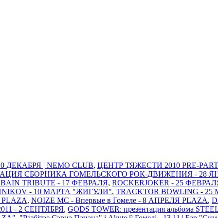
 10 ДЕКАБРЯ | NEMO CLUB
,
ЦЕНТР ТЯЖЕСТИ 2010 PRE-PARTY
ТАЦИЯ СБОРНИКА ГОМЕЛЬСКОГО РОК-ДВИЖЕНИЯ - 28 ЯНВАР
BAIN TRIBUTE - 17 ФЕВРАЛЯ
,
ROCKERJOKER - 25 ФЕВРАЛ
IKOV - 10 МАРТА "ЖИГУЛИ"
,
TRACKTOR BOWLING - 25 
Я PLAZA
,
NOIZE MC - Впервые в Гомеле - 8 АПРЕЛЯ PLAZA
,
D
11 - 2 СЕНТЯБРЯ
,
GODS TOWER: презентация альбома STEE
AZA"
,
"Разбітае Сэрца Пацана" і Akute ў Гомелi - 13.11 | Бар "Си