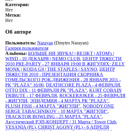
Категория:
Нет
Метки:
Нет
Об авторе
Пользователь:
Narayan
(Dmytro Narayan)
Галерея пользователя
Альбомы:
БОЛЬШЕ НИ ЗВУКА! | RE1IKT | ATOM's |
WIND - 10 ДЕКАБРЯ | NEMO CLUB
,
ЦЕНТР ТЯЖЕСТИ
2010 PRE-PARTY - 27 ЯНВАРЯ 19:00 В ЖИГУЛЯХ: ZILLY
MONK | KODA G9 | THE STAPLES | SAYNO
,
ЦЕНТР
ТЯЖЕСТИ 2010 - ПРЕЗЕНТАЦИЯ СБОРНИКА
ГОМЕЛЬСКОГО РОК-ДВИЖЕНИЯ - 28 ЯНВАРЯ 2011 -
РК "PLAZA" 16:00
,
DEATHCORE PLAZA - 4 ФЕВРАЛЯ
,
OTTO DIX - 11 ФЕВРАЛЯ РК "PLAZA"
,
KURT COBAIN
TRIBUTE - 17 ФЕВРАЛЯ
,
ROCKERJOKER - 25 ФЕВРАЛЯ
- ЖИГУЛИ
,
ЭПИДЕМИЯ - 4 МАРТА РК "PLAZA"
,
PLUSH FISH - 4 МАРТА "ЖИГУЛИ"
,
NOBODY.ONE
SERGE TABACHNIKOV - 10 МАРТА "ЖИГУЛИ"
,
TRACKTOR BOWLING - 25 МАРТА "PLAZA"
,
Акустический РЭП-КОНЦЕРТ / 31 Марта / Tower Club
,
VESANIA (PL), CHRIST AGONY (PL) - 6 АПРЕЛЯ