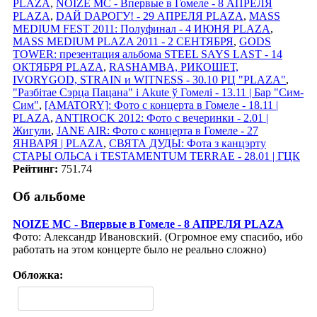
PLAZA
,
NOIZE MC - Впервые в Гомеле - 8 АПРЕЛЯ
PLAZA
,
DАЙ DАРОГУ! - 29 АПРЕЛЯ PLAZA
,
MASS
MEDIUM FEST 2011: Полуфинал - 4 ИЮНЯ PLAZA
,
MASS MEDIUM PLAZA 2011 - 2 СЕНТЯБРЯ
,
GODS
TOWER: презентация альбома STEEL SAYS LAST - 14
ОКТЯБРЯ PLAZA
,
RASHAMBA, РИКОШЕТ,
IVORYGOD, STRAIN и WITNESS - 30.10 РЦ "PLAZA"
,
"Разбітае Сэрца Пацана" і Akute ў Гомелi - 13.11 | Бар "Сим-
Сим"
,
[AMATORY]: Фото с концерта в Гомеле - 18.11 |
PLAZA
,
ANTIROCK 2012: Фото с вечеринки - 2.01 |
Жигули
,
JANE AIR: Фото с концерта в Гомеле - 27
ЯНВАРЯ | PLAZA
,
СВЯТА ДУДЫ: Фота з канцэрту
СТАРЫ ОЛЬСА i TESTAMENTUM TERRAE - 28.01 | ГЦК
Рейтинг:
751.74
Об альбоме
NOIZE MC - Впервые в Гомеле - 8 АПРЕЛЯ PLAZA
Фото: Александр Ивановский. (Огромное ему спасибо, ибо
работать на этом концерте было не реально сложно)
Обложка: