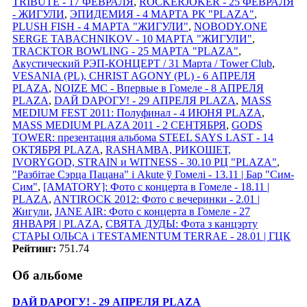
TRIBUTE - 17 ФЕВРАЛЯ
,
ROCKERJOKER - 25 ФЕВРАЛЯ
- ЖИГУЛИ
,
ЭПИДЕМИЯ - 4 МАРТА РК "PLAZA"
,
PLUSH FISH - 4 МАРТА "ЖИГУЛИ"
,
NOBODY.ONE
SERGE TABACHNIKOV - 10 МАРТА "ЖИГУЛИ"
,
TRACKTOR BOWLING - 25 МАРТА "PLAZA"
,
Акустический РЭП-КОНЦЕРТ / 31 Марта / Tower Club
,
VESANIA (PL), CHRIST AGONY (PL) - 6 АПРЕЛЯ
PLAZA
,
NOIZE MC - Впервые в Гомеле - 8 АПРЕЛЯ
PLAZA
,
DАЙ DАРОГУ! - 29 АПРЕЛЯ PLAZA
,
MASS
MEDIUM FEST 2011: Полуфинал - 4 ИЮНЯ PLAZA
,
MASS MEDIUM PLAZA 2011 - 2 СЕНТЯБРЯ
,
GODS
TOWER: презентация альбома STEEL SAYS LAST - 14
ОКТЯБРЯ PLAZA
,
RASHAMBA, РИКОШЕТ,
IVORYGOD, STRAIN и WITNESS - 30.10 РЦ "PLAZA"
,
"Разбітае Сэрца Пацана" і Akute ў Гомелi - 13.11 | Бар "Сим-
Сим"
,
[AMATORY]: Фото с концерта в Гомеле - 18.11 |
PLAZA
,
ANTIROCK 2012: Фото с вечеринки - 2.01 |
Жигули
,
JANE AIR: Фото с концерта в Гомеле - 27
ЯНВАРЯ | PLAZA
,
СВЯТА ДУДЫ: Фота з канцэрту
СТАРЫ ОЛЬСА i TESTAMENTUM TERRAE - 28.01 | ГЦК
Рейтинг:
751.74
Об альбоме
DАЙ DАРОГУ! - 29 АПРЕЛЯ PLAZA