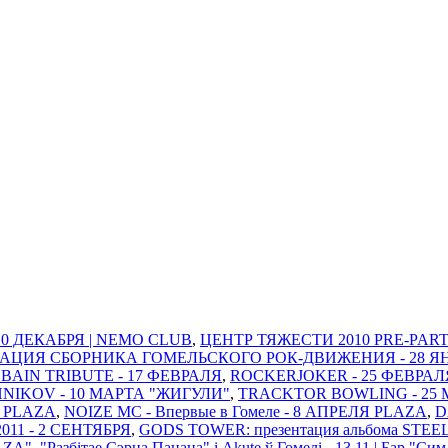
 10 ДЕКАБРЯ | NEMO CLUB
,
ЦЕНТР ТЯЖЕСТИ 2010 PRE-PARTY
ТАЦИЯ СБОРНИКА ГОМЕЛЬСКОГО РОК-ДВИЖЕНИЯ - 28 ЯНВАР
BAIN TRIBUTE - 17 ФЕВРАЛЯ
,
ROCKERJOKER - 25 ФЕВРАЛ
IKOV - 10 МАРТА "ЖИГУЛИ"
,
TRACKTOR BOWLING - 25 
Я PLAZA
,
NOIZE MC - Впервые в Гомеле - 8 АПРЕЛЯ PLAZA
,
D
11 - 2 СЕНТЯБРЯ
,
GODS TOWER: презентация альбома STEE
AZA"
,
"Разбітае Сэрца Пацана" і Akute ў Гомелi - 13.11 | Бар "Си