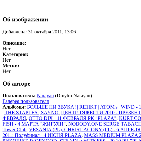
Об изображении
Добавлена: 31 октября 2011, 13:06
Описание:
Нет
Категория:
Нет
Метки:
Нет
Об авторе
Пользователь:
Narayan
(Dmytro Narayan)
Галерея пользователя
Альбомы:
БОЛЬШЕ НИ ЗВУКА! | RE1IKT | ATOM's | WIND -
| THE STAPLES | SAYNO
,
ЦЕНТР ТЯЖЕСТИ 2010 - ПРЕЗЕН
ФЕВРАЛЯ
,
OTTO DIX - 11 ФЕВРАЛЯ РК "PLAZA"
,
KURT CO
FISH - 4 МАРТА "ЖИГУЛИ"
,
NOBODY.ONE SERGE TABACHN
Tower Club
,
VESANIA (PL), CHRIST AGONY (PL) - 6 АПРЕЛ
2011: Полуфинал - 4 ИЮНЯ PLAZA
,
MASS MEDIUM PLAZA 20
РИКОШЕТ, IVORYGOD, STRAIN и WITNESS - 30.10 РЦ "PL