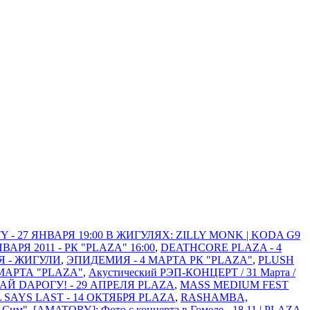
 - 27 ЯНВАРЯ 19:00 В ЖИГУЛЯХ: ZILLY MONK | KODA G9
Я 2011 - РК "PLAZA" 16:00
,
DEATHCORE PLAZA - 4
Я - ЖИГУЛИ
,
ЭПИДЕМИЯ - 4 МАРТА РК "PLAZA"
,
PLUSH
МАРТА "PLAZA"
,
Акустический РЭП-КОНЦЕРТ / 31 Марта /
АЙ DАРОГУ! - 29 АПРЕЛЯ PLAZA
,
MASS MEDIUM FEST
L SAYS LAST - 14 ОКТЯБРЯ PLAZA
,
RASHAMBA,
м-Сим"
,
[AMATORY]: Фото с концерта в Гомеле - 18.11 | PLAZA
,