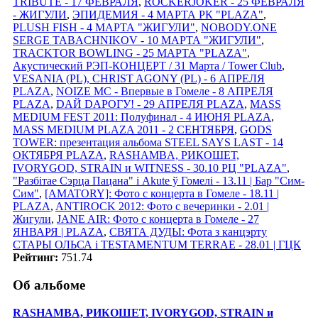
TRIBUTE - 17 ФЕВРАЛЯ
,
ROCKERJOKER - 25 ФЕВРАЛЯ
- ЖИГУЛИ
,
ЭПИДЕМИЯ - 4 МАРТА РК "PLAZA"
,
PLUSH FISH - 4 МАРТА "ЖИГУЛИ"
,
NOBODY.ONE
SERGE TABACHNIKOV - 10 МАРТА "ЖИГУЛИ"
,
TRACKTOR BOWLING - 25 МАРТА "PLAZA"
,
Акустический РЭП-КОНЦЕРТ / 31 Марта / Tower Club
,
VESANIA (PL), CHRIST AGONY (PL) - 6 АПРЕЛЯ
PLAZA
,
NOIZE MC - Впервые в Гомеле - 8 АПРЕЛЯ
PLAZA
,
DАЙ DАРОГУ! - 29 АПРЕЛЯ PLAZA
,
MASS
MEDIUM FEST 2011: Полуфинал - 4 ИЮНЯ PLAZA
,
MASS MEDIUM PLAZA 2011 - 2 СЕНТЯБРЯ
,
GODS
TOWER: презентация альбома STEEL SAYS LAST - 14
ОКТЯБРЯ PLAZA
,
RASHAMBA, РИКОШЕТ,
IVORYGOD, STRAIN и WITNESS - 30.10 РЦ "PLAZA"
,
"Разбітае Сэрца Пацана" і Akute ў Гомелi - 13.11 | Бар "Сим-
Сим"
,
[AMATORY]: Фото с концерта в Гомеле - 18.11 |
PLAZA
,
ANTIROCK 2012: Фото с вечеринки - 2.01 |
Жигули
,
JANE AIR: Фото с концерта в Гомеле - 27
ЯНВАРЯ | PLAZA
,
СВЯТА ДУДЫ: Фота з канцэрту
СТАРЫ ОЛЬСА i TESTAMENTUM TERRAE - 28.01 | ГЦК
Рейтинг:
751.74
Об альбоме
RASHAMBA, РИКОШЕТ, IVORYGOD, STRAIN и