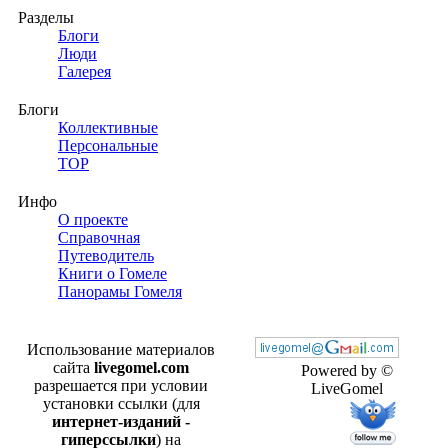
Разделы
Блоги
Люди
Галерея
Блоги
Коллективные
Персональные
TOP
Инфо
О проекте
Справочная
Путеводитель
Книги о Гомеле
Панорамы Гомеля
Использование материалов
сайта
livegomel.com
Powered by ©
разрешается при условии
LiveGomel
установки ссылки (для
интернет-изданий -
гиперссылки
) на