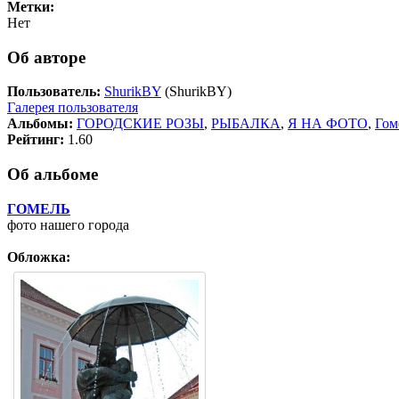
Метки:
Нет
Об авторе
Пользователь:
ShurikBY
(ShurikBY)
Галерея пользователя
Альбомы:
ГОРОДСКИЕ РОЗЫ
,
РЫБАЛКА
,
Я НА ФОТО
,
Гом
Рейтинг:
1.60
Об альбоме
ГОМЕЛЬ
фото нашего города
Обложка: