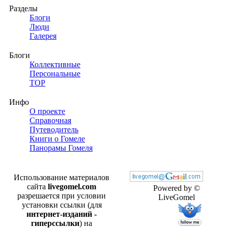
Разделы
Блоги
Люди
Галерея
Блоги
Коллективные
Персональные
TOP
Инфо
О проекте
Справочная
Путеводитель
Книги о Гомеле
Панорамы Гомеля
Использование материалов
сайта
livegomel.com
Powered by ©
разрешается при условии
LiveGomel
установки ссылки (для
интернет-изданий -
гиперссылки
) на