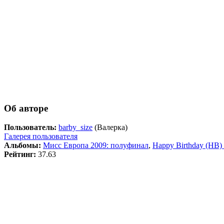
Об авторе
Пользователь:
barby_size
(Валерка)
Галерея пользователя
Альбомы:
Мисс Европа 2009: полуфинал
,
Happy Birthday (HB)
Рейтинг:
37.63