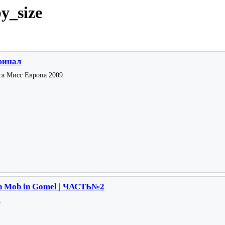
y_size
финал
са Мисс Европа 2009
sh Mob in Gomel | ЧАСТЬ№2
.