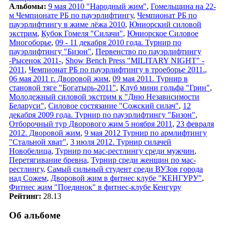
Альбомы:
9 мая 2010 "Народный жим"
,
Гомельщина на 22-
м Чемпионате РБ по пауэрлифтингу
,
Чемпионат РБ по
пауэрлифтингу в жиме лёжа 2010
,
Юниорский силовой
экстрим
,
Кубок Гомеля "Силачи"
,
Юниорское Силовое
Многоборье
,
09 - 11 декабря 2010 года. Турнир по
пауэрлифтингу "Бизон"
,
Первенство по пауэрлифтингу
-Рысенок 2011-
,
Show Bench Press "MILITARY NIGHT" -
2011
,
Чемпионат РБ по пауэрлифтингу в троеборье 2011.
,
06 мая 2011 г. Дворовой жим
,
09 мая 2011. Турнир в
становой тяге "Богатырь-2011"
,
Клуб мини гольфа "Грин"
,
Молодежный силовой экстрим к "Дню Независимости
Беларуси"
,
Силовое состязание "Сожский силач"
,
12
декабря 2009 года. Турнир по пауэрлифтингу "Бизон"
,
Отборочный тур Дворового жим 5 ноября 2011
,
23 февраля
2012. Дворовой жим
,
9 мая 2012 Турнир по армлифтингу
"Стальной хват"
,
3 июля 2012. Турнир силачей
Новобелица
,
Турнир по мас-рестлингу среди мужчин
,
Перетягивание бревна
,
Турнир среди женщин по мас-
рестлингу
,
Самый сильный студент среди ВУЗов города
над Сожем
,
Дворовой жим в фитнес клубе "КЕНГУРУ"
,
Фитнес жим "Поединок" в фитнес-клубе Кенгуру
Рейтинг:
28.13
Об альбоме