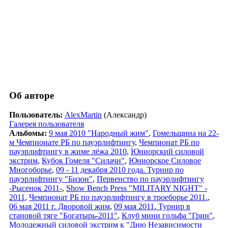
Об авторе
Пользователь:
AlexMartin
(Александр)
Галерея пользователя
Альбомы:
9 мая 2010 "Народный жим"
,
Гомельщина на 22-
м Чемпионате РБ по пауэрлифтингу
,
Чемпионат РБ по
пауэрлифтингу в жиме лёжа 2010
,
Юниорский силовой
экстрим
,
Кубок Гомеля "Силачи"
,
Юниорское Силовое
Многоборье
,
09 - 11 декабря 2010 года. Турнир по
пауэрлифтингу "Бизон"
,
Первенство по пауэрлифтингу
-Рысенок 2011-
,
Show Bench Press "MILITARY NIGHT" -
2011
,
Чемпионат РБ по пауэрлифтингу в троеборье 2011.
,
06 мая 2011 г. Дворовой жим
,
09 мая 2011. Турнир в
становой тяге "Богатырь-2011"
,
Клуб мини гольфа "Грин"
,
Молодежный силовой экстрим к "Дню Независимости