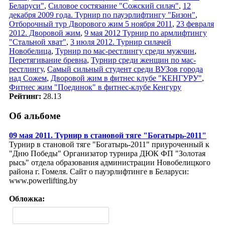
Беларуси"
,
Силовое состязание "Сожский силач"
,
12
декабря 2009 года. Турнир по пауэрлифтингу "Бизон"
,
Отборочный тур Дворового жим 5 ноября 2011
,
23 февраля
2012. Дворовой жим
,
9 мая 2012 Турнир по армлифтингу
"Стальной хват"
,
3 июля 2012. Турнир силачей
Новобелица
,
Турнир по мас-рестлингу среди мужчин
,
Перетягивание бревна
,
Турнир среди женщин по мас-
рестлингу
,
Самый сильный студент среди ВУЗов города
над Сожем
,
Дворовой жим в фитнес клубе "КЕНГУРУ"
,
Фитнес жим "Поединок" в фитнес-клубе Кенгуру
Рейтинг:
28.13
Об альбоме
09 мая 2011. Турнир в становой тяге "Богатырь-2011"
Турнир в становой тяге "Богатырь-2011" приуроченный к
"Дню Победы" Организатор турнира ДЮК ФП "Золотая
рысь" отдела образования администрации Новобелицкого
района г. Гомеля. Сайт о пауэрлифтинге в Беларуси:
www.powerlifting.by
Обложка: