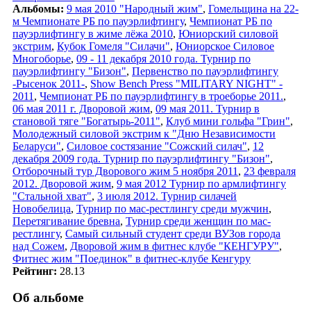
Альбомы:
9 мая 2010 "Народный жим"
,
Гомельщина на 22-
м Чемпионате РБ по пауэрлифтингу
,
Чемпионат РБ по
пауэрлифтингу в жиме лёжа 2010
,
Юниорский силовой
экстрим
,
Кубок Гомеля "Силачи"
,
Юниорское Силовое
Многоборье
,
09 - 11 декабря 2010 года. Турнир по
пауэрлифтингу "Бизон"
,
Первенство по пауэрлифтингу
-Рысенок 2011-
,
Show Bench Press "MILITARY NIGHT" -
2011
,
Чемпионат РБ по пауэрлифтингу в троеборье 2011.
,
06 мая 2011 г. Дворовой жим
,
09 мая 2011. Турнир в
становой тяге "Богатырь-2011"
,
Клуб мини гольфа "Грин"
,
Молодежный силовой экстрим к "Дню Независимости
Беларуси"
,
Силовое состязание "Сожский силач"
,
12
декабря 2009 года. Турнир по пауэрлифтингу "Бизон"
,
Отборочный тур Дворового жим 5 ноября 2011
,
23 февраля
2012. Дворовой жим
,
9 мая 2012 Турнир по армлифтингу
"Стальной хват"
,
3 июля 2012. Турнир силачей
Новобелица
,
Турнир по мас-рестлингу среди мужчин
,
Перетягивание бревна
,
Турнир среди женщин по мас-
рестлингу
,
Самый сильный студент среди ВУЗов города
над Сожем
,
Дворовой жим в фитнес клубе "КЕНГУРУ"
,
Фитнес жим "Поединок" в фитнес-клубе Кенгуру
Рейтинг:
28.13
Об альбоме