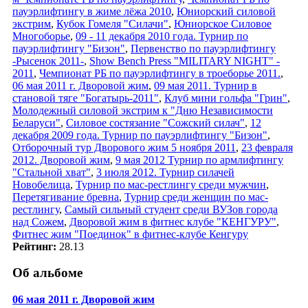
пауэрлифтингу в жиме лёжа 2010
,
Юниорский силовой
экстрим
,
Кубок Гомеля "Силачи"
,
Юниорское Силовое
Многоборье
,
09 - 11 декабря 2010 года. Турнир по
пауэрлифтингу "Бизон"
,
Первенство по пауэрлифтингу
-Рысенок 2011-
,
Show Bench Press "MILITARY NIGHT" -
2011
,
Чемпионат РБ по пауэрлифтингу в троеборье 2011.
,
06 мая 2011 г. Дворовой жим
,
09 мая 2011. Турнир в
становой тяге "Богатырь-2011"
,
Клуб мини гольфа "Грин"
,
Молодежный силовой экстрим к "Дню Независимости
Беларуси"
,
Силовое состязание "Сожский силач"
,
12
декабря 2009 года. Турнир по пауэрлифтингу "Бизон"
,
Отборочный тур Дворового жим 5 ноября 2011
,
23 февраля
2012. Дворовой жим
,
9 мая 2012 Турнир по армлифтингу
"Стальной хват"
,
3 июля 2012. Турнир силачей
Новобелица
,
Турнир по мас-рестлингу среди мужчин
,
Перетягивание бревна
,
Турнир среди женщин по мас-
рестлингу
,
Самый сильный студент среди ВУЗов города
над Сожем
,
Дворовой жим в фитнес клубе "КЕНГУРУ"
,
Фитнес жим "Поединок" в фитнес-клубе Кенгуру
Рейтинг:
28.13
Об альбоме
06 мая 2011 г. Дворовой жим