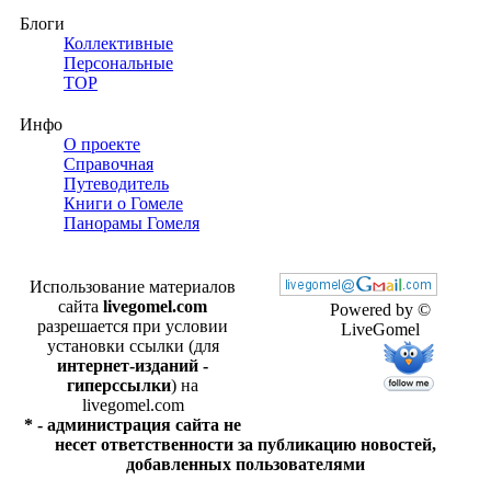
Блоги
Коллективные
Персональные
TOP
Инфо
О проекте
Справочная
Путеводитель
Книги о Гомеле
Панорамы Гомеля
Использование материалов
сайта
livegomel.com
Powered by ©
разрешается при условии
LiveGomel
установки ссылки (для
интернет-изданий -
гиперссылки
) на
livegomel.com
* - администрация сайта не
несет ответственности за публикацию новостей,
добавленных пользователями