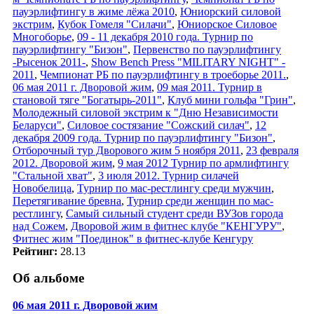
пауэрлифтингу в жиме лёжа 2010
,
Юниорский силовой
экстрим
,
Кубок Гомеля "Силачи"
,
Юниорское Силовое
Многоборье
,
09 - 11 декабря 2010 года. Турнир по
пауэрлифтингу "Бизон"
,
Первенство по пауэрлифтингу
-Рысенок 2011-
,
Show Bench Press "MILITARY NIGHT" -
2011
,
Чемпионат РБ по пауэрлифтингу в троеборье 2011.
,
06 мая 2011 г. Дворовой жим
,
09 мая 2011. Турнир в
становой тяге "Богатырь-2011"
,
Клуб мини гольфа "Грин"
,
Молодежный силовой экстрим к "Дню Независимости
Беларуси"
,
Силовое состязание "Сожский силач"
,
12
декабря 2009 года. Турнир по пауэрлифтингу "Бизон"
,
Отборочный тур Дворового жим 5 ноября 2011
,
23 февраля
2012. Дворовой жим
,
9 мая 2012 Турнир по армлифтингу
"Стальной хват"
,
3 июля 2012. Турнир силачей
Новобелица
,
Турнир по мас-рестлингу среди мужчин
,
Перетягивание бревна
,
Турнир среди женщин по мас-
рестлингу
,
Самый сильный студент среди ВУЗов города
над Сожем
,
Дворовой жим в фитнес клубе "КЕНГУРУ"
,
Фитнес жим "Поединок" в фитнес-клубе Кенгуру
Рейтинг:
28.13
Об альбоме
06 мая 2011 г. Дворовой жим