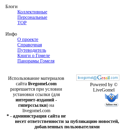
Блоги
Коллективные
Персональные
TOP
Инфо
О проекте
Справочная
Путеводитель
Книги о Гомеле
Панорамы Гомеля
Использование материалов
сайта
livegomel.com
Powered by ©
разрешается при условии
LiveGomel
установки ссылки (для
интернет-изданий -
гиперссылки
) на
livegomel.com
* - администрация сайта не
несет ответственности за публикацию новостей,
добавленных пользователями