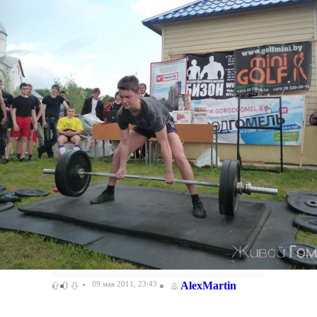
0
09 мая 2011, 23:43
AlexMartin