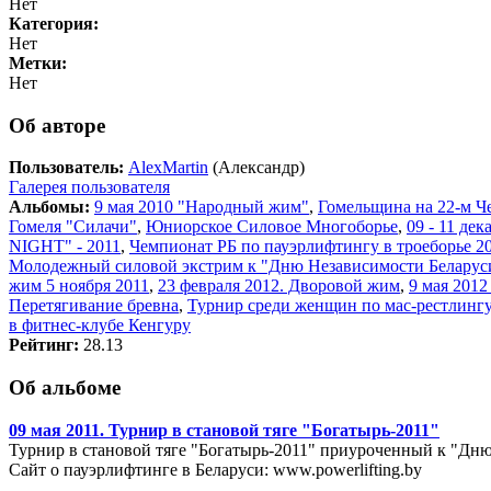
Нет
Категория:
Нет
Метки:
Нет
Об авторе
Пользователь:
AlexMartin
(Александр)
Галерея пользователя
Альбомы:
9 мая 2010 "Народный жим"
,
Гомельщина на 22-м Ч
Гомеля "Силачи"
,
Юниорское Силовое Многоборье
,
09 - 11 де
NIGHT" - 2011
,
Чемпионат РБ по пауэрлифтингу в троеборье 20
Молодежный силовой экстрим к "Дню Независимости Беларус
жим 5 ноября 2011
,
23 февраля 2012. Дворовой жим
,
9 мая 201
Перетягивание бревна
,
Турнир среди женщин по мас-рестлингу
в фитнес-клубе Кенгуру
Рейтинг:
28.13
Об альбоме
09 мая 2011. Турнир в становой тяге "Богатырь-2011"
Турнир в становой тяге "Богатырь-2011" приуроченный к "Дн
Сайт о пауэрлифтинге в Беларуси: www.powerlifting.by