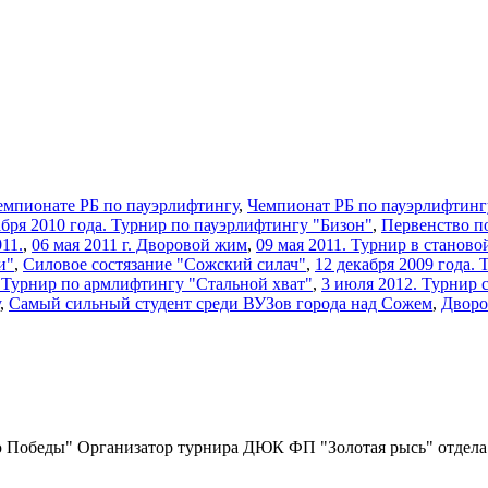
емпионате РБ по пауэрлифтингу
,
Чемпионат РБ по пауэрлифтинг
кабря 2010 года. Турнир по пауэрлифтингу "Бизон"
,
Первенство п
11.
,
06 мая 2011 г. Дворовой жим
,
09 мая 2011. Турнир в станово
и"
,
Силовое состязание "Сожский силач"
,
12 декабря 2009 года.
2 Турнир по армлифтингу "Стальной хват"
,
3 июля 2012. Турнир 
,
Самый сильный студент среди ВУЗов города над Сожем
,
Дворо
ю Победы" Организатор турнира ДЮК ФП "Золотая рысь" отдела 