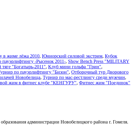
у в жиме лёжа 2010
,
Юниорский силовой экстрим
,
Кубок
о пауэрлифтингу -Рысенок 2011-
,
Show Bench Press "MILITARY
й тяге "Богатырь-2011"
,
Клуб мини гольфа "Грин"
,
 Турнир по пауэрлифтингу "Бизон"
,
Отборочный тур Дворового
силачей Новобелица
,
Турнир по мас-рестлингу среди мужчин
,
вой жим в фитнес клубе "КЕНГУРУ"
,
Фитнес жим "Поединок"
образования администрации Новобелицкого района г. Гомеля.