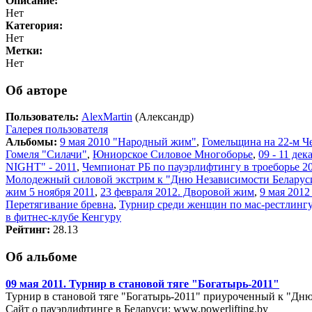
Описание:
Нет
Категория:
Нет
Метки:
Нет
Об авторе
Пользователь:
AlexMartin
(Александр)
Галерея пользователя
Альбомы:
9 мая 2010 "Народный жим"
,
Гомельщина на 22-м Ч
Гомеля "Силачи"
,
Юниорское Силовое Многоборье
,
09 - 11 де
NIGHT" - 2011
,
Чемпионат РБ по пауэрлифтингу в троеборье 20
Молодежный силовой экстрим к "Дню Независимости Беларус
жим 5 ноября 2011
,
23 февраля 2012. Дворовой жим
,
9 мая 201
Перетягивание бревна
,
Турнир среди женщин по мас-рестлингу
в фитнес-клубе Кенгуру
Рейтинг:
28.13
Об альбоме
09 мая 2011. Турнир в становой тяге "Богатырь-2011"
Турнир в становой тяге "Богатырь-2011" приуроченный к "Дн
Сайт о пауэрлифтинге в Беларуси: www.powerlifting.by