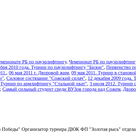
емпионате РБ по пауэрлифтингу
,
Чемпионат РБ по пауэрлифтинг
кабря 2010 года. Турнир по пауэрлифтингу "Бизон"
,
Первенство п
11.
,
06 мая 2011 г. Дворовой жим
,
09 мая 2011. Турнир в станово
и"
,
Силовое состязание "Сожский силач"
,
12 декабря 2009 года.
2 Турнир по армлифтингу "Стальной хват"
,
3 июля 2012. Турнир 
,
Самый сильный студент среди ВУЗов города над Сожем
,
Дворо
ю Победы" Организатор турнира ДЮК ФП "Золотая рысь" отдела 