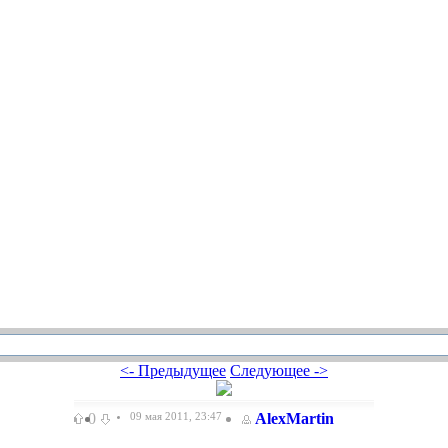
<- Предыдущее
Следующее ->
0
09 мая 2011, 23:47
AlexMartin