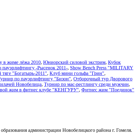
у в жиме лёжа 2010
,
Юниорский силовой экстрим
,
Кубок
о пауэрлифтингу -Рысенок 2011-
,
Show Bench Press "MILITARY
й тяге "Богатырь-2011"
,
Клуб мини гольфа "Грин"
,
 Турнир по пауэрлифтингу "Бизон"
,
Отборочный тур Дворового
силачей Новобелица
,
Турнир по мас-рестлингу среди мужчин
,
вой жим в фитнес клубе "КЕНГУРУ"
,
Фитнес жим "Поединок"
образования администрации Новобелицкого района г. Гомеля.