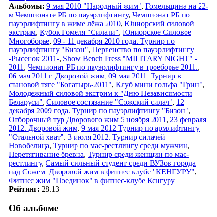
Альбомы:
9 мая 2010 "Народный жим"
,
Гомельщина на 22-
м Чемпионате РБ по пауэрлифтингу
,
Чемпионат РБ по
пауэрлифтингу в жиме лёжа 2010
,
Юниорский силовой
экстрим
,
Кубок Гомеля "Силачи"
,
Юниорское Силовое
Многоборье
,
09 - 11 декабря 2010 года. Турнир по
пауэрлифтингу "Бизон"
,
Первенство по пауэрлифтингу
-Рысенок 2011-
,
Show Bench Press "MILITARY NIGHT" -
2011
,
Чемпионат РБ по пауэрлифтингу в троеборье 2011.
,
06 мая 2011 г. Дворовой жим
,
09 мая 2011. Турнир в
становой тяге "Богатырь-2011"
,
Клуб мини гольфа "Грин"
,
Молодежный силовой экстрим к "Дню Независимости
Беларуси"
,
Силовое состязание "Сожский силач"
,
12
декабря 2009 года. Турнир по пауэрлифтингу "Бизон"
,
Отборочный тур Дворового жим 5 ноября 2011
,
23 февраля
2012. Дворовой жим
,
9 мая 2012 Турнир по армлифтингу
"Стальной хват"
,
3 июля 2012. Турнир силачей
Новобелица
,
Турнир по мас-рестлингу среди мужчин
,
Перетягивание бревна
,
Турнир среди женщин по мас-
рестлингу
,
Самый сильный студент среди ВУЗов города
над Сожем
,
Дворовой жим в фитнес клубе "КЕНГУРУ"
,
Фитнес жим "Поединок" в фитнес-клубе Кенгуру
Рейтинг:
28.13
Об альбоме