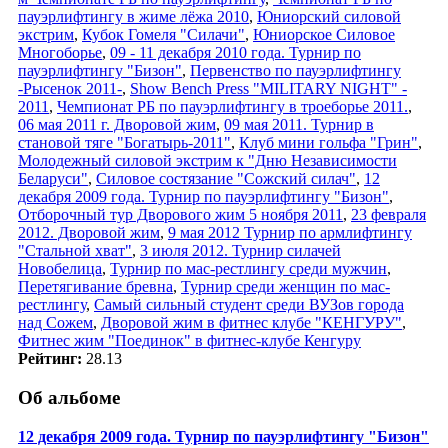
пауэрлифтингу в жиме лёжа 2010
,
Юниорский силовой
экстрим
,
Кубок Гомеля "Силачи"
,
Юниорское Силовое
Многоборье
,
09 - 11 декабря 2010 года. Турнир по
пауэрлифтингу "Бизон"
,
Первенство по пауэрлифтингу
-Рысенок 2011-
,
Show Bench Press "MILITARY NIGHT" -
2011
,
Чемпионат РБ по пауэрлифтингу в троеборье 2011.
,
06 мая 2011 г. Дворовой жим
,
09 мая 2011. Турнир в
становой тяге "Богатырь-2011"
,
Клуб мини гольфа "Грин"
,
Молодежный силовой экстрим к "Дню Независимости
Беларуси"
,
Силовое состязание "Сожский силач"
,
12
декабря 2009 года. Турнир по пауэрлифтингу "Бизон"
,
Отборочный тур Дворового жим 5 ноября 2011
,
23 февраля
2012. Дворовой жим
,
9 мая 2012 Турнир по армлифтингу
"Стальной хват"
,
3 июля 2012. Турнир силачей
Новобелица
,
Турнир по мас-рестлингу среди мужчин
,
Перетягивание бревна
,
Турнир среди женщин по мас-
рестлингу
,
Самый сильный студент среди ВУЗов города
над Сожем
,
Дворовой жим в фитнес клубе "КЕНГУРУ"
,
Фитнес жим "Поединок" в фитнес-клубе Кенгуру
Рейтинг:
28.13
Об альбоме
12 декабря 2009 года. Турнир по пауэрлифтингу "Бизон"