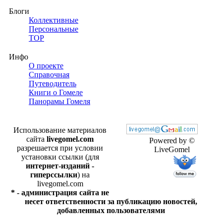
Блоги
Коллективные
Персональные
TOP
Инфо
О проекте
Справочная
Путеводитель
Книги о Гомеле
Панорамы Гомеля
Использование материалов
сайта
livegomel.com
Powered by ©
разрешается при условии
LiveGomel
установки ссылки (для
интернет-изданий -
гиперссылки
) на
livegomel.com
* - администрация сайта не
несет ответственности за публикацию новостей,
добавленных пользователями