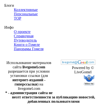
Блоги
Коллективные
Персональные
TOP
Инфо
О проекте
Справочная
Путеводитель
Книги о Гомеле
Панорамы Гомеля
Использование материалов
сайта
livegomel.com
Powered by ©
разрешается при условии
LiveGomel
установки ссылки (для
интернет-изданий -
гиперссылки
) на
livegomel.com
* - администрация сайта не
несет ответственности за публикацию новостей,
добавленных пользователями