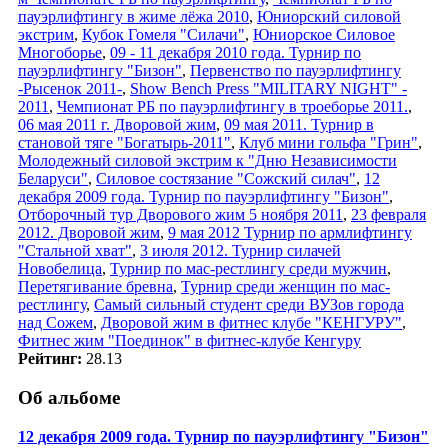
пауэрлифтингу в жиме лёжа 2010
,
Юниорский силовой
экстрим
,
Кубок Гомеля "Силачи"
,
Юниорское Силовое
Многоборье
,
09 - 11 декабря 2010 года. Турнир по
пауэрлифтингу "Бизон"
,
Первенство по пауэрлифтингу
-Рысенок 2011-
,
Show Bench Press "MILITARY NIGHT" -
2011
,
Чемпионат РБ по пауэрлифтингу в троеборье 2011.
,
06 мая 2011 г. Дворовой жим
,
09 мая 2011. Турнир в
становой тяге "Богатырь-2011"
,
Клуб мини гольфа "Грин"
,
Молодежный силовой экстрим к "Дню Независимости
Беларуси"
,
Силовое состязание "Сожский силач"
,
12
декабря 2009 года. Турнир по пауэрлифтингу "Бизон"
,
Отборочный тур Дворового жим 5 ноября 2011
,
23 февраля
2012. Дворовой жим
,
9 мая 2012 Турнир по армлифтингу
"Стальной хват"
,
3 июля 2012. Турнир силачей
Новобелица
,
Турнир по мас-рестлингу среди мужчин
,
Перетягивание бревна
,
Турнир среди женщин по мас-
рестлингу
,
Самый сильный студент среди ВУЗов города
над Сожем
,
Дворовой жим в фитнес клубе "КЕНГУРУ"
,
Фитнес жим "Поединок" в фитнес-клубе Кенгуру
Рейтинг:
28.13
Об альбоме
12 декабря 2009 года. Турнир по пауэрлифтингу "Бизон"