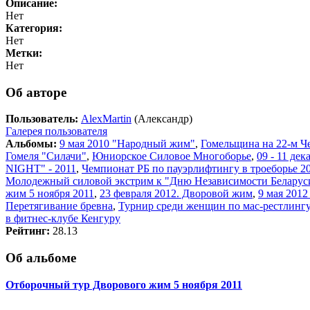
Описание:
Нет
Категория:
Нет
Метки:
Нет
Об авторе
Пользователь:
AlexMartin
(Александр)
Галерея пользователя
Альбомы:
9 мая 2010 "Народный жим"
,
Гомельщина на 22-м Ч
Гомеля "Силачи"
,
Юниорское Силовое Многоборье
,
09 - 11 де
NIGHT" - 2011
,
Чемпионат РБ по пауэрлифтингу в троеборье 20
Молодежный силовой экстрим к "Дню Независимости Беларус
жим 5 ноября 2011
,
23 февраля 2012. Дворовой жим
,
9 мая 201
Перетягивание бревна
,
Турнир среди женщин по мас-рестлингу
в фитнес-клубе Кенгуру
Рейтинг:
28.13
Об альбоме
Отборочный тур Дворового жим 5 ноября 2011