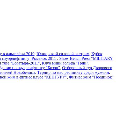
у в жиме лёжа 2010
,
Юниорский силовой экстрим
,
Кубок
о пауэрлифтингу -Рысенок 2011-
,
Show Bench Press "MILITARY
й тяге "Богатырь-2011"
,
Клуб мини гольфа "Грин"
,
 Турнир по пауэрлифтингу "Бизон"
,
Отборочный тур Дворового
силачей Новобелица
,
Турнир по мас-рестлингу среди мужчин
,
вой жим в фитнес клубе "КЕНГУРУ"
,
Фитнес жим "Поединок"