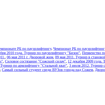
емпионате РБ по пауэрлифтингу
,
Чемпионат РБ по пауэрлифтинг
кабря 2010 года. Турнир по пауэрлифтингу "Бизон"
,
Первенство п
11.
,
06 мая 2011 г. Дворовой жим
,
09 мая 2011. Турнир в станово
и"
,
Силовое состязание "Сожский силач"
,
12 декабря 2009 года.
2 Турнир по армлифтингу "Стальной хват"
,
3 июля 2012. Турнир 
,
Самый сильный студент среди ВУЗов города над Сожем
,
Дворо