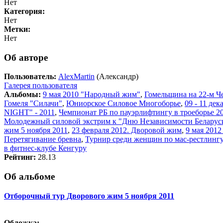
Нет
Категория:
Нет
Метки:
Нет
Об авторе
Пользователь:
AlexMartin
(Александр)
Галерея пользователя
Альбомы:
9 мая 2010 "Народный жим"
,
Гомельщина на 22-м Ч
Гомеля "Силачи"
,
Юниорское Силовое Многоборье
,
09 - 11 де
NIGHT" - 2011
,
Чемпионат РБ по пауэрлифтингу в троеборье 20
Молодежный силовой экстрим к "Дню Независимости Беларус
жим 5 ноября 2011
,
23 февраля 2012. Дворовой жим
,
9 мая 201
Перетягивание бревна
,
Турнир среди женщин по мас-рестлингу
в фитнес-клубе Кенгуру
Рейтинг:
28.13
Об альбоме
Отборочный тур Дворового жим 5 ноября 2011
Обложка: