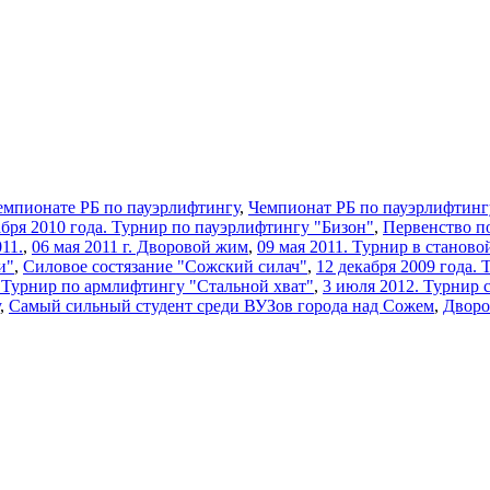
емпионате РБ по пауэрлифтингу
,
Чемпионат РБ по пауэрлифтинг
кабря 2010 года. Турнир по пауэрлифтингу "Бизон"
,
Первенство п
11.
,
06 мая 2011 г. Дворовой жим
,
09 мая 2011. Турнир в станово
и"
,
Силовое состязание "Сожский силач"
,
12 декабря 2009 года.
2 Турнир по армлифтингу "Стальной хват"
,
3 июля 2012. Турнир 
,
Самый сильный студент среди ВУЗов города над Сожем
,
Дворо