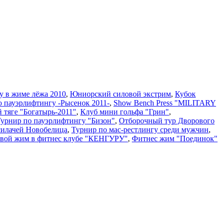
у в жиме лёжа 2010
,
Юниорский силовой экстрим
,
Кубок
о пауэрлифтингу -Рысенок 2011-
,
Show Bench Press "MILITARY
й тяге "Богатырь-2011"
,
Клуб мини гольфа "Грин"
,
 Турнир по пауэрлифтингу "Бизон"
,
Отборочный тур Дворового
силачей Новобелица
,
Турнир по мас-рестлингу среди мужчин
,
вой жим в фитнес клубе "КЕНГУРУ"
,
Фитнес жим "Поединок"