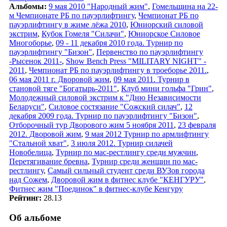
Альбомы:
9 мая 2010 "Народный жим"
,
Гомельщина на 22-
м Чемпионате РБ по пауэрлифтингу
,
Чемпионат РБ по
пауэрлифтингу в жиме лёжа 2010
,
Юниорский силовой
экстрим
,
Кубок Гомеля "Силачи"
,
Юниорское Силовое
Многоборье
,
09 - 11 декабря 2010 года. Турнир по
пауэрлифтингу "Бизон"
,
Первенство по пауэрлифтингу
-Рысенок 2011-
,
Show Bench Press "MILITARY NIGHT" -
2011
,
Чемпионат РБ по пауэрлифтингу в троеборье 2011.
,
06 мая 2011 г. Дворовой жим
,
09 мая 2011. Турнир в
становой тяге "Богатырь-2011"
,
Клуб мини гольфа "Грин"
,
Молодежный силовой экстрим к "Дню Независимости
Беларуси"
,
Силовое состязание "Сожский силач"
,
12
декабря 2009 года. Турнир по пауэрлифтингу "Бизон"
,
Отборочный тур Дворового жим 5 ноября 2011
,
23 февраля
2012. Дворовой жим
,
9 мая 2012 Турнир по армлифтингу
"Стальной хват"
,
3 июля 2012. Турнир силачей
Новобелица
,
Турнир по мас-рестлингу среди мужчин
,
Перетягивание бревна
,
Турнир среди женщин по мас-
рестлингу
,
Самый сильный студент среди ВУЗов города
над Сожем
,
Дворовой жим в фитнес клубе "КЕНГУРУ"
,
Фитнес жим "Поединок" в фитнес-клубе Кенгуру
Рейтинг:
28.13
Об альбоме