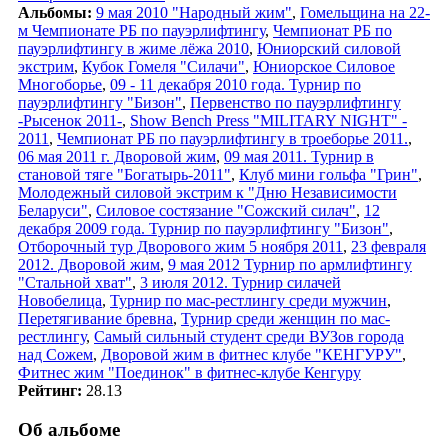
Альбомы:
9 мая 2010 "Народный жим"
,
Гомельщина на 22-
м Чемпионате РБ по пауэрлифтингу
,
Чемпионат РБ по
пауэрлифтингу в жиме лёжа 2010
,
Юниорский силовой
экстрим
,
Кубок Гомеля "Силачи"
,
Юниорское Силовое
Многоборье
,
09 - 11 декабря 2010 года. Турнир по
пауэрлифтингу "Бизон"
,
Первенство по пауэрлифтингу
-Рысенок 2011-
,
Show Bench Press "MILITARY NIGHT" -
2011
,
Чемпионат РБ по пауэрлифтингу в троеборье 2011.
,
06 мая 2011 г. Дворовой жим
,
09 мая 2011. Турнир в
становой тяге "Богатырь-2011"
,
Клуб мини гольфа "Грин"
,
Молодежный силовой экстрим к "Дню Независимости
Беларуси"
,
Силовое состязание "Сожский силач"
,
12
декабря 2009 года. Турнир по пауэрлифтингу "Бизон"
,
Отборочный тур Дворового жим 5 ноября 2011
,
23 февраля
2012. Дворовой жим
,
9 мая 2012 Турнир по армлифтингу
"Стальной хват"
,
3 июля 2012. Турнир силачей
Новобелица
,
Турнир по мас-рестлингу среди мужчин
,
Перетягивание бревна
,
Турнир среди женщин по мас-
рестлингу
,
Самый сильный студент среди ВУЗов города
над Сожем
,
Дворовой жим в фитнес клубе "КЕНГУРУ"
,
Фитнес жим "Поединок" в фитнес-клубе Кенгуру
Рейтинг:
28.13
Об альбоме