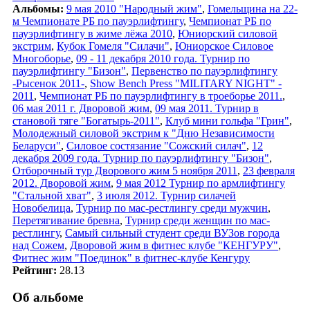
Альбомы:
9 мая 2010 "Народный жим"
,
Гомельщина на 22-
м Чемпионате РБ по пауэрлифтингу
,
Чемпионат РБ по
пауэрлифтингу в жиме лёжа 2010
,
Юниорский силовой
экстрим
,
Кубок Гомеля "Силачи"
,
Юниорское Силовое
Многоборье
,
09 - 11 декабря 2010 года. Турнир по
пауэрлифтингу "Бизон"
,
Первенство по пауэрлифтингу
-Рысенок 2011-
,
Show Bench Press "MILITARY NIGHT" -
2011
,
Чемпионат РБ по пауэрлифтингу в троеборье 2011.
,
06 мая 2011 г. Дворовой жим
,
09 мая 2011. Турнир в
становой тяге "Богатырь-2011"
,
Клуб мини гольфа "Грин"
,
Молодежный силовой экстрим к "Дню Независимости
Беларуси"
,
Силовое состязание "Сожский силач"
,
12
декабря 2009 года. Турнир по пауэрлифтингу "Бизон"
,
Отборочный тур Дворового жим 5 ноября 2011
,
23 февраля
2012. Дворовой жим
,
9 мая 2012 Турнир по армлифтингу
"Стальной хват"
,
3 июля 2012. Турнир силачей
Новобелица
,
Турнир по мас-рестлингу среди мужчин
,
Перетягивание бревна
,
Турнир среди женщин по мас-
рестлингу
,
Самый сильный студент среди ВУЗов города
над Сожем
,
Дворовой жим в фитнес клубе "КЕНГУРУ"
,
Фитнес жим "Поединок" в фитнес-клубе Кенгуру
Рейтинг:
28.13
Об альбоме