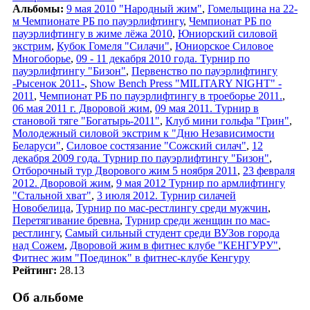
Альбомы:
9 мая 2010 "Народный жим"
,
Гомельщина на 22-
м Чемпионате РБ по пауэрлифтингу
,
Чемпионат РБ по
пауэрлифтингу в жиме лёжа 2010
,
Юниорский силовой
экстрим
,
Кубок Гомеля "Силачи"
,
Юниорское Силовое
Многоборье
,
09 - 11 декабря 2010 года. Турнир по
пауэрлифтингу "Бизон"
,
Первенство по пауэрлифтингу
-Рысенок 2011-
,
Show Bench Press "MILITARY NIGHT" -
2011
,
Чемпионат РБ по пауэрлифтингу в троеборье 2011.
,
06 мая 2011 г. Дворовой жим
,
09 мая 2011. Турнир в
становой тяге "Богатырь-2011"
,
Клуб мини гольфа "Грин"
,
Молодежный силовой экстрим к "Дню Независимости
Беларуси"
,
Силовое состязание "Сожский силач"
,
12
декабря 2009 года. Турнир по пауэрлифтингу "Бизон"
,
Отборочный тур Дворового жим 5 ноября 2011
,
23 февраля
2012. Дворовой жим
,
9 мая 2012 Турнир по армлифтингу
"Стальной хват"
,
3 июля 2012. Турнир силачей
Новобелица
,
Турнир по мас-рестлингу среди мужчин
,
Перетягивание бревна
,
Турнир среди женщин по мас-
рестлингу
,
Самый сильный студент среди ВУЗов города
над Сожем
,
Дворовой жим в фитнес клубе "КЕНГУРУ"
,
Фитнес жим "Поединок" в фитнес-клубе Кенгуру
Рейтинг:
28.13
Об альбоме