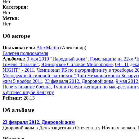
Нет
Категория:
Нет
Метки:
Нет
Об авторе
Пользователь:
AlexMartin
(Александр)
Галерея пользователя
Альбомы:
9 мая 2010 "Народный жим"
,
Гомельщина на 22-м Ч
Гомеля "Силачи"
,
Юниорское Силовое Многоборье
,
09 - 11 де
NIGHT" - 2011
,
Чемпионат РБ по пауэрлифтингу в троеборье 20
Молодежный силовой экстрим к "Дню Независимости Беларус
жим 5 ноября 2011
,
23 февраля 2012. Дворовой жим
,
9 мая 201
Перетягивание бревна
,
Турнир среди женщин по мас-рестлингу
в фитнес-клубе Кенгуру
Рейтинг:
28.13
Об альбоме
23 февраля 2012. Дворовой жим
Дворовой жим в День защитника Отечества у Ночных волков. 1
Обложка: