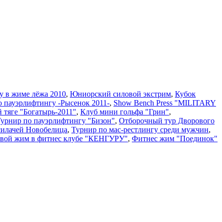
у в жиме лёжа 2010
,
Юниорский силовой экстрим
,
Кубок
о пауэрлифтингу -Рысенок 2011-
,
Show Bench Press "MILITARY
й тяге "Богатырь-2011"
,
Клуб мини гольфа "Грин"
,
 Турнир по пауэрлифтингу "Бизон"
,
Отборочный тур Дворового
силачей Новобелица
,
Турнир по мас-рестлингу среди мужчин
,
вой жим в фитнес клубе "КЕНГУРУ"
,
Фитнес жим "Поединок"