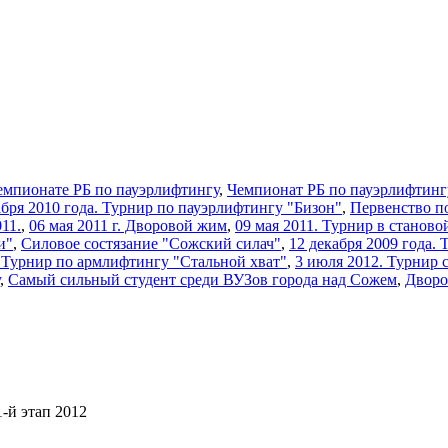
емпионате РБ по пауэрлифтингу
,
Чемпионат РБ по пауэрлифтинг
кабря 2010 года. Турнир по пауэрлифтингу "Бизон"
,
Первенство п
11.
,
06 мая 2011 г. Дворовой жим
,
09 мая 2011. Турнир в станово
и"
,
Силовое состязание "Сожский силач"
,
12 декабря 2009 года.
2 Турнир по армлифтингу "Стальной хват"
,
3 июля 2012. Турнир 
,
Самый сильный студент среди ВУЗов города над Сожем
,
Дворо
-й этап 2012