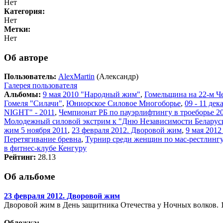
Нет
Категория:
Нет
Метки:
Нет
Об авторе
Пользователь:
AlexMartin
(Александр)
Галерея пользователя
Альбомы:
9 мая 2010 "Народный жим"
,
Гомельщина на 22-м Ч
Гомеля "Силачи"
,
Юниорское Силовое Многоборье
,
09 - 11 де
NIGHT" - 2011
,
Чемпионат РБ по пауэрлифтингу в троеборье 20
Молодежный силовой экстрим к "Дню Независимости Беларус
жим 5 ноября 2011
,
23 февраля 2012. Дворовой жим
,
9 мая 201
Перетягивание бревна
,
Турнир среди женщин по мас-рестлингу
в фитнес-клубе Кенгуру
Рейтинг:
28.13
Об альбоме
23 февраля 2012. Дворовой жим
Дворовой жим в День защитника Отечества у Ночных волков. 1
Обложка: