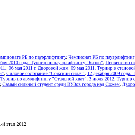
емпионате РБ по пауэрлифтингу
,
Чемпионат РБ по пауэрлифтинг
кабря 2010 года. Турнир по пауэрлифтингу "Бизон"
,
Первенство п
11.
,
06 мая 2011 г. Дворовой жим
,
09 мая 2011. Турнир в станово
и"
,
Силовое состязание "Сожский силач"
,
12 декабря 2009 года.
2 Турнир по армлифтингу "Стальной хват"
,
3 июля 2012. Турнир 
,
Самый сильный студент среди ВУЗов города над Сожем
,
Дворо
-й этап 2012