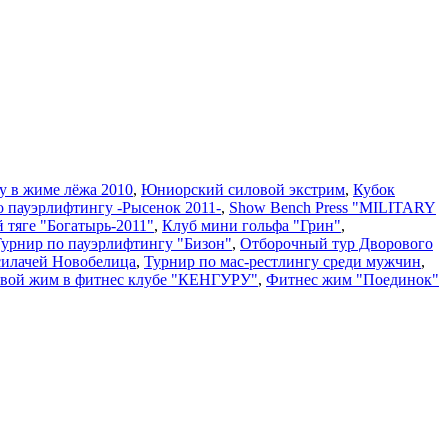
у в жиме лёжа 2010
,
Юниорский силовой экстрим
,
Кубок
о пауэрлифтингу -Рысенок 2011-
,
Show Bench Press "MILITARY
й тяге "Богатырь-2011"
,
Клуб мини гольфа "Грин"
,
 Турнир по пауэрлифтингу "Бизон"
,
Отборочный тур Дворового
силачей Новобелица
,
Турнир по мас-рестлингу среди мужчин
,
вой жим в фитнес клубе "КЕНГУРУ"
,
Фитнес жим "Поединок"