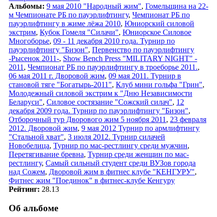
Альбомы:
9 мая 2010 "Народный жим"
,
Гомельщина на 22-
м Чемпионате РБ по пауэрлифтингу
,
Чемпионат РБ по
пауэрлифтингу в жиме лёжа 2010
,
Юниорский силовой
экстрим
,
Кубок Гомеля "Силачи"
,
Юниорское Силовое
Многоборье
,
09 - 11 декабря 2010 года. Турнир по
пауэрлифтингу "Бизон"
,
Первенство по пауэрлифтингу
-Рысенок 2011-
,
Show Bench Press "MILITARY NIGHT" -
2011
,
Чемпионат РБ по пауэрлифтингу в троеборье 2011.
,
06 мая 2011 г. Дворовой жим
,
09 мая 2011. Турнир в
становой тяге "Богатырь-2011"
,
Клуб мини гольфа "Грин"
,
Молодежный силовой экстрим к "Дню Независимости
Беларуси"
,
Силовое состязание "Сожский силач"
,
12
декабря 2009 года. Турнир по пауэрлифтингу "Бизон"
,
Отборочный тур Дворового жим 5 ноября 2011
,
23 февраля
2012. Дворовой жим
,
9 мая 2012 Турнир по армлифтингу
"Стальной хват"
,
3 июля 2012. Турнир силачей
Новобелица
,
Турнир по мас-рестлингу среди мужчин
,
Перетягивание бревна
,
Турнир среди женщин по мас-
рестлингу
,
Самый сильный студент среди ВУЗов города
над Сожем
,
Дворовой жим в фитнес клубе "КЕНГУРУ"
,
Фитнес жим "Поединок" в фитнес-клубе Кенгуру
Рейтинг:
28.13
Об альбоме